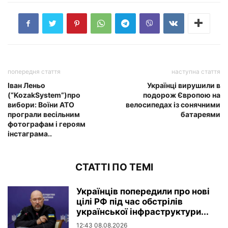
попередня стаття
наступна стаття
Іван Леньо
Українці вирушили в
(“KozakSystem”)про
подорож Європою на
вибори: Воїни АТО
велосипедах із сонячними
програли весільним
батареями
фотографам і героям
інстаграма..
СТАТТІ ПО ТЕМІ
Українців попередили про нові
цілі РФ під час обстрілів
української інфраструктури...
12:43 08.08.2026