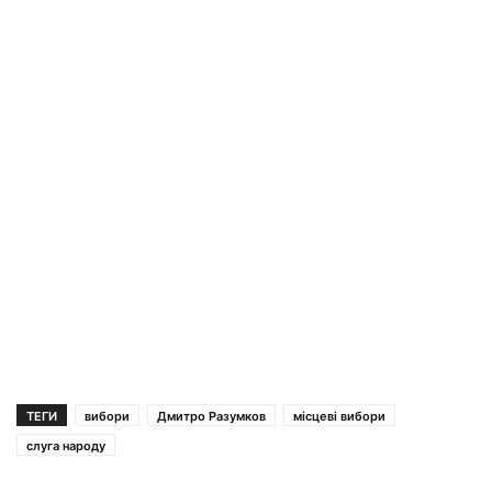
ТЕГИ
вибори
Дмитро Разумков
місцеві вибори
слуга народу