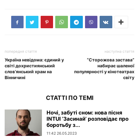
попередня стаття
наступна стаття
Україна невідома: єдиний у
“Сторожова застава”
світі дохристиянський
набирає шаленої
слов’янський храм на
популярності у кінотеатрах
Вінничині
світу
СТАТТІ ПО ТЕМІ
Ночі, забуті сном: нова пісня
INTUI ‘Засинай’ розповідає про
боротьбу з...
11:42 26.05.2023