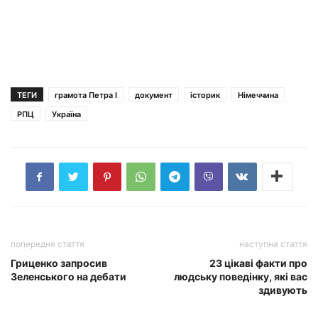
ТЕГИ
грамота Петра І
документ
історик
Німеччина
РПЦ
Україна
попередня стаття
наступна стаття
Гриценко запросив
23 цікаві факти про
Зеленського на дебати
людську поведінку, які вас
здивують