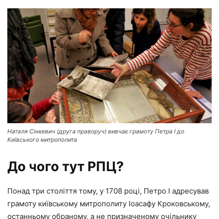
Наталя Сінкевич (друга праворуч) вивчає грамоту Петра І до
Київського митрополита
До чого тут РПЦ?
Понад три століття тому, у 1708 році, Петро І адресував
грамоту київському митрополиту Іоасафу Кроковському,
останньому обраному, а не призначеному очільнику