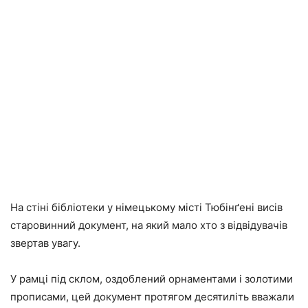
На стіні бібліотеки у німецькому місті Тюбінґені висів
старовинний документ, на який мало хто з відвідувачів
звертав увагу.
У рамці під склом, оздоблений орнаментами і золотими
прописами, цей документ протягом десятиліть вважали