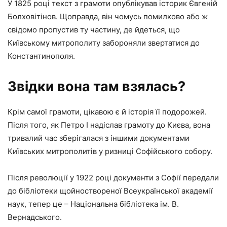
У 1825 році текст з грамоти опублікував історик Євгеній
Болховітінов. Щоправда, він чомусь помилково або ж
свідомо пропустив ту частину, де йдеться, що
Київському митрополиту забороняли звертатися до
Константинополя.
Звідки вона там взялась?
Крім самої грамоти, цікавою є й історія її подорожей.
Після того, як Петро І надіслав грамоту до Києва, вона
тривалий час зберігалася з іншими документами
Київських митрополитів у ризниці Софійського собору.
Після революції у 1922 році документи з Софії передали
до бібліотеки щойноствореної Всеукраїнської академії
наук, тепер це – Національна бібліотека ім. В.
Вернадського.