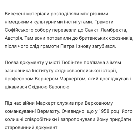
Вивезені матеріали розподіляли між різними
німецькими культурними інститутами. Грамоти
Софійського собору перевезли до Санкт-Ламбрехта,
Австрія. Там вони потрапили до британських союзників,
після чого слід грамоти Петра І знову загубився.
Поява документу у місті Тюбінген пов’язана з ім’ям
засновника Інституту східноєвропейської історії,
професором Вернером Маркертом, який досліджував і
цікавився Східною Європою.
Під час війни Маркерт служив при Верховному
командуванні Вермахту. Очевидно, що у 1958 році його
колишні співробітники і запропонували йому придбати
старовинний документ