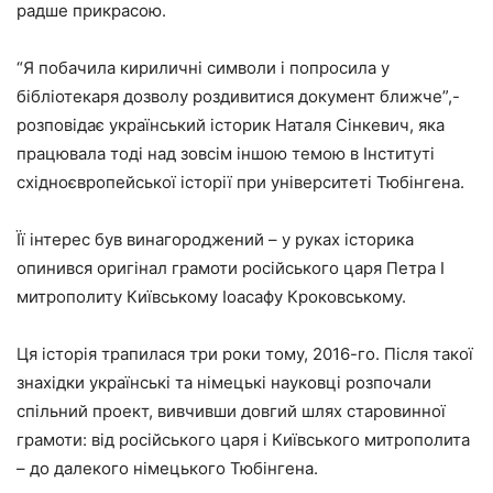
радше прикрасою.
“Я побачила кириличні символи і попросила у
бібліотекаря дозволу роздивитися документ ближче”,-
розповідає український історик Наталя Сінкевич, яка
працювала тоді над зовсім іншою темою в Інституті
східноєвропейської історії при університеті Тюбінгена.
Її інтерес був винагороджений – у руках історика
опинився оригінал грамоти російського царя Петра I
митрополиту Київському Іоасафу Кроковському.
Ця історія трапилася три роки тому, 2016-го. Після такої
знахідки українські та німецькі науковці розпочали
спільний проект, вивчивши довгий шлях старовинної
грамоти: від російського царя і Київського митрополита
– до далекого німецького Тюбінгена.