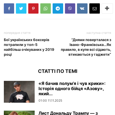
попередня стаття
наступна стаття
Бої українських боксерів
“Днями поверталася з
потрапили у топ-5
Івано-Франківська…Як
найбільш очікуваних у 2019
правило, в купе всі сідають,
році
втикаються у гаджети”
СТАТТІ ПО ТЕМІ
«Я бачив полум’я і чув крики»:
Історія одного бійця «Азову»,
який...
01:00 11.11.2025
Лист Дональду Трампу — з