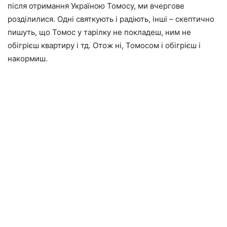
після отримання Україною Томосу, ми вчергове
розділилися. Одні святкують і радіють, інші – скептично
пишуть, що Томос у тарілку не покладеш, ним не
обігрієш квартиру і тд. Отож ні, Томосом і обігрієш і
накормиш.