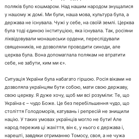
поляків було кошмаром. Над нашим народом знущалися
у нашому ж домі. Ми були, наша мова, культура була, а
держава не існувала. Чужі у себе, на своїй землі. Церква
була тоді єдиною інституцією, яка існувала. Так, росіяни
ліквідовували монашеськи ордени, переслідували
священників, не дозволяли проводити синоди, але
церква була. Вона допомаглала полякам не втратити
себе, не забути, ким ми є».
Ситуація України була набагато гіршою. Росія віками не
дозволяла українцям бути собою, мати свою державу,
свою церкву. Я дуже хочу, щоб ми всі розуміли: Те, що
Україна є – чудо Боже. Це без перебільшення чудо, що
століття Голодоморів, катувань і репресій не знищили
націю. У таких умовах українців могло не бути! Але
народ пережив ці жахіття, він є, у нього є держава і,
нарешті, завдяки отриманню Томосу, своя, а не чужа