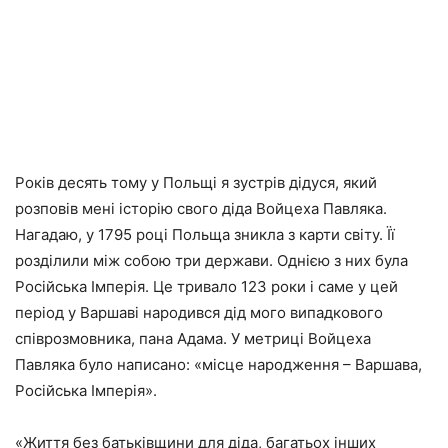
Років десять тому у Польщі я зустрів дідуся, який
розповів мені історію свого діда Войцеха Павляка.
Нагадаю, у 1795 році Польща зникла з карти світу. Її
розділили між собою три держави. Однією з них була
Російська Імперія. Це тривало 123 роки і саме у цей
період у Варшаві народився дід мого випадкового
співрозмовника, пана Адама. У метриці Войцеха
Павляка було написано: «місце народження – Варшава,
Російська Імперія».
«Життя без батьківщини для діда, багатьох інших