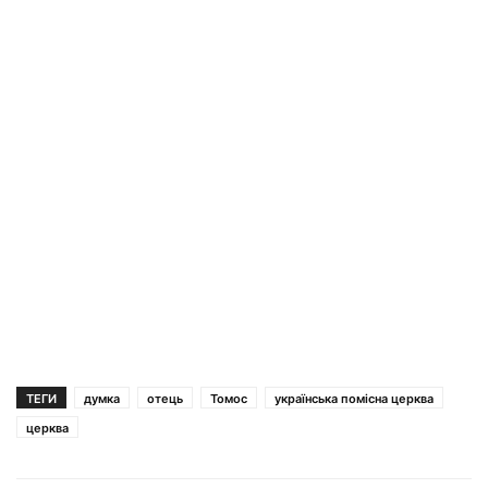
ТЕГИ
думка
отець
Томос
українська помісна церква
церква