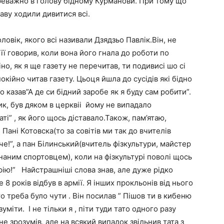
переважно в голову бідному Курманови. При тому що
таву ходили дивитися всі.
овік, якого всі називали Дзядзьо Павлік.Він, не
її говорив, коли вона його гнала до роботи по
іно, як я ще газету не перечитав, ти подивисі шо сі
 спокійно читав газету. Цьоця йшла до сусідів які бідно
о казав”А де си бідний заробе як я буду сам робити”.
ик, був дяком в церквіі йому не випадало
аті” , як його щось діставало.Також, пам’ятаю,
Пані Котовска(то за совітів ми так до вчителів
е!”, а пан Білинський(вчитель фізкультури, майстер
наним спортовцем), коли на фізкультурі поволі щось
рію!” Найстрашніші слова знав, але дуже рідко
де 8 років відбув в армії. Я інших прокльонів від нього
то треба було чути . Він посилав ” Пішов ти в кибеню
уміти. І не тільки я , піти туди тато одного разу
е зрозумів, але на всякий випадок звільнив тата з