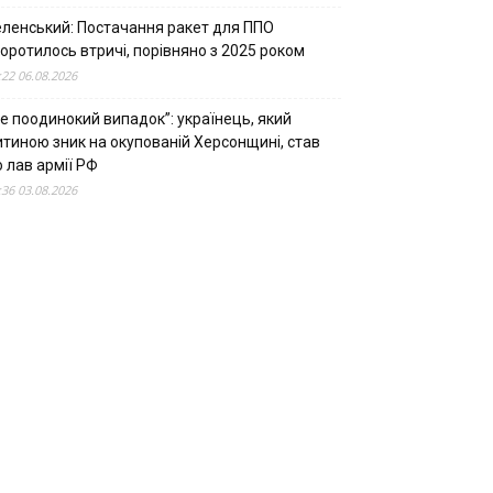
еленський: Постачання ракет для ППО
оротилось втричі, порівняно з 2025 роком
:22 06.08.2026
е поодинокий випадок”: українець, який
итиною зник на окупованій Херсонщині, став
 лав армії РФ
:36 03.08.2026