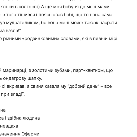
техніки в колгоспі).А ще моя бабуня до моєї мами
е з того тішився і пояснював бабі, що то вона сама
 був мудрагеликом, бо вона мені може також насрати
за взєла!”
о різними «родзинковими» словами, які в певній мірі
ій маринарці, з золотими зубами, парт-квитком, що
ть ондатрову шапку.
 сі вкривав, а свиня казала му “добрий день” – все
при владі”.
ина
ра і здібна людина
 невдаха
 значення Оферми