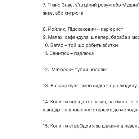
7. Гімно Знає, з”їв цілий розум або Муд
знає, або хитрюга
8. Йойлик, Підскакевич – кар”єрист
9. Малах, сафандула, шлепер, бараба з м
10. Батяр – той що робить збитки
11. Свинтюх – падлюка
12. Матолок– тупий чоловік
13. В сраці був- гімно видів – про людину,
14. Коли ти попід стіл лазив, на гімно гог
шандар – відношення старших до молодш
15. Коли ти сі врОдив я за дівками в лазен