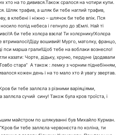
их хто на то дивився.Також сралося на чотири купи.
ся. Шляк трафив, а шляк би тебе наглий трафив,
ву, в клебені і ніжно – шлячок би тебе впік. Пся
 носило попід небеса і гепнуло до зЕмлі. Най ті
зивсі!А би тебе холєра взєла! Ти холєрнику!Холєра
не втрималосі!Діду вошивий! Мурго, матолку, францо,
ді пси марша грали!Щоб тебе на воблаки вознесло!
гли казати: Чорте, дідьку, хруню, пердуне (додавали
Товбо стара” А також : лемку з чорним піднебінням,
валося кожен день і на то мало хто й увагу звертав.
ров би тебе заллєла з різними варіяціями,
а заллєла сучий сину! Також була кров троїста, і
ільшим майстром по шлякуванні був Михайло Курман.
и”Кров би тебе заллєла червонєста по коліна, ти