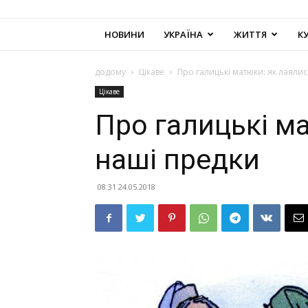
НОВИНИ
УКРАЇНА
ЖИТТЯ
К
додому
Цікаве
Про галицькі матюки: як лаяли
Цікаве
Про галицькі м
наші предки
08:31 24.05.2018