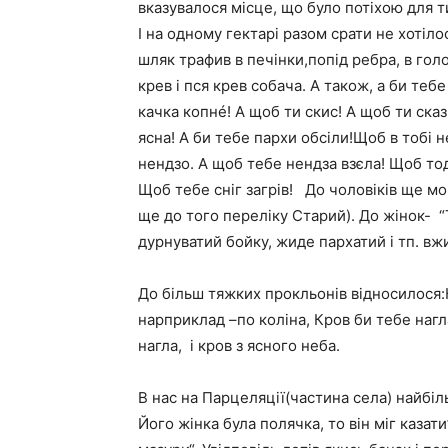
вказувалося місце, що було потіхою для т
І на одному гектарі разом срати не хотіло
шляк трафив в печінки,попід ребра, в голо
крев і пся крев собача. А також, а би тебе
качка копнé! А щоб ти скис! А щоб ти ска
ясна! А би тебе пархи обсіли!Щоб в тобі 
нендзо. А щоб тебе нендза взєла! Щоб то
Щоб тебе сніг загрів! До чоловіків ще мо
ще до того переліку Старий). До жінок- “
дурнуватий бойку, жиде пархатий і тп. вжи
До більш тяжких прокльонів відносилося:К
нарприклад –по коліна, Кров би тебе нагл
нагла, і кров з ясного неба.
В нас на Парцеляції(частина села) найб
Його жінка була полячка, то він міг казат