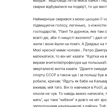
мазури“. Увідповідь летів якись банєк і 
сварки відбувалися на подвір’ї, то цю вис
Наймирніше сварився з моєю цьоцею її чол
підвищуючи голосу, легенько, з ніжністю 
господарстві, “Пані! Ти дурняси, яке там с
всвіті діє, аби ті нищісті вхопило!” і далі
жили і вони йшли на поміч. А Дзядзьо на т
Моєї хресної мами чоловік , Петро Дмитр
матюкатися, то він міг казати “Куртка на в
вирази вчителів(професура ще польська!). 
зверталися) могла казати “Дрантя смердяч
спорту СССР а також ще і за польщі був з
робили, кричав: “Йдуть як баби на Кальва
вживав, мій тато. Він їх навчився в Росїї, 
ніколи не чув. То навідь важко написати, 
мать“, що таке “кибеня” я довго не міг зроз
запропонував начальникові з району. Той н