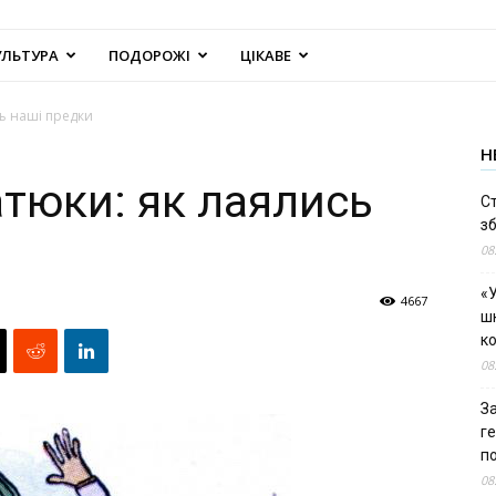
УЛЬТУРА
ПОДОРОЖІ
ЦІКАВЕ
сь наші предки
Н
атюки: як лаялись
С
зб
08
«У
4667
шк
к
08
За
г
п
08