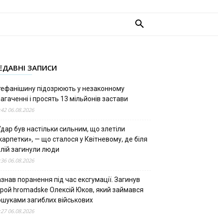
ЕДАВНІ ЗАПИСИ
тефанішину підозрюють у незаконному
агаченні і просять 13 мільйонів застави
:42 06.08.2026
дар був настільки сильним, що злетіли
арпетки», — що сталося у Квітневому, де біля
олій загинули люди
:36 06.08.2026
знав поранення під час ексгумації. Загинув
ерой hromadske Олексій Юков, який займався
ошуками загиблих військових
:27 06.08.2026