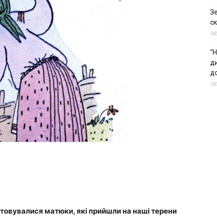
З
ск
08
“Н
д
до
08
стовувалися матюки, які прийшли на наші терени