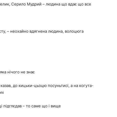
риґелик, Серило Мудрий – людина що вдає що все
осту, – неохайно вдягнена людина, волоцюга
 яка нічого не знає
о казав, до кицьки-цьоцю посуньтисі, а на когута-
их
ці підглєдав – то саме що і вище