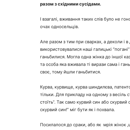
разом з східними сусідами.
І взагалі, вживання таких слів було не го
очах односельців.
Але разом з тим при сварках, а деколи і в 
використовувалися наші галицькі “погані”
ганьбилися. Могла одна жінка до іншої ка
та особа яка вживала ті вирази сама і га
своє, тому йшли ганьбитися.
Курва, курвище, курва шиндилєва, патенто
тільки. Для прикладу на одному з весіль с
стоїть“. Так само курвий син або скурвий 
скурвий син!” міг бути як і похвала.
Посилалося до сраки, або як мрія жінок ,