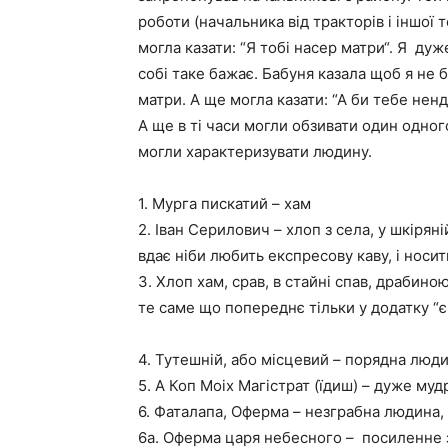
роботи (начальника від тракторів і іншої 
могла казати: “Я тобі насер матри“. Я дуж
собі таке бажає. Бабуня казала щоб я не
матри. А ще могла казати: “А би тебе ненд
А ще в ті часи могли обзивати один одног
могли характеризувати людину.
1. Мурга пискатий – хам
2. Іван Серилович – хлоп з села, у шкірян
вдає ніби любить експресову каву, і носи
3. Хлоп хам, срав, в стайні спав, драбиною
те саме що попереднє тільки у додатку “є 
4. Тутешній, або місцевий – порядна люд
5. А Коп Моіх Магістрат (їдиш) – дуже муд
6. Фаталапа, Оферма – незграбна людина,
6а. Оферма царя небесного – посиленне