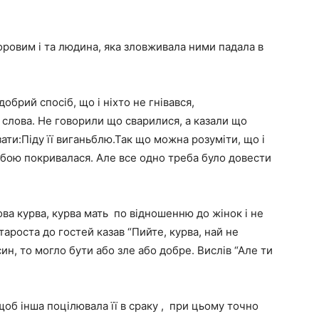
норовим і та людина, яка зловживала ними падала в
добрий спосіб, що і ніхто не гнівався,
 слова. Не говорили що сварилися, а казали що
зати:Піду її виганьблю.Так що можна розуміти, що і
ньбою покривалася. Але все одно треба було довести
ва курва, курва мать по відношенню до жінок і не
тароста до гостей казав “Пийте, курва, най не
син, то могло бути або зле або добре. Вислів “Але ти
щоб інша поцілювала її в сраку , при цьому точно