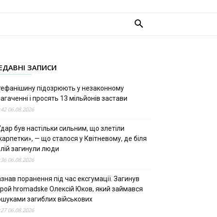
ЕДАВНІ ЗАПИСИ
тефанішину підозрюють у незаконному
агаченні і просять 13 мільйонів застави
:42 06.08.2026
дар був настільки сильним, що злетіли
арпетки», — що сталося у Квітневому, де біля
олій загинули люди
:36 06.08.2026
знав поранення під час ексгумації. Загинув
ерой hromadske Олексій Юков, який займався
ошуками загиблих військових
:27 06.08.2026