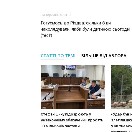
попередня стаття
Готуємось до Різдва: скільки б ви
наколядували, якби були дитиною сьогодні
(тест)
СТАТТІ ПО ТЕМІ
БІЛЬШЕ ВІД АВТОРА
Стефанішину підозрюють у
«Удар був 
незаконному збагаченні і просять
злетіли шк
13 мільйонів застави
у Квітневом
загинули 