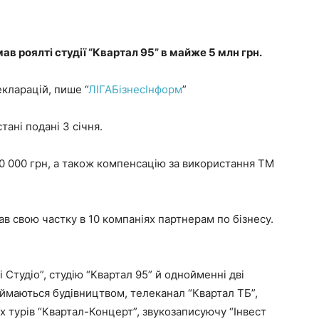
 роялті студії “Квартал 95” в майже 5 млн грн.
екларацій, пише “
ЛІГАБізнесІнформ
”
тані подані 3 січня.
80 000 грн, а також компенсацію за використання ТМ
 свою частку в 10 компаніях партнерам по бізнесу.
і Студіо”, студію “Квартал 95” й однойменні дві
аймаються будівництвом, телеканал “Квартал ТБ”,
их турів “Квартал-Концерт”, звукозаписуючу “Інвест