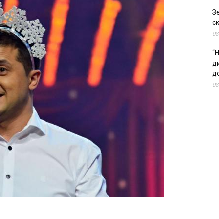
З
ск
08
“Н
д
до
08