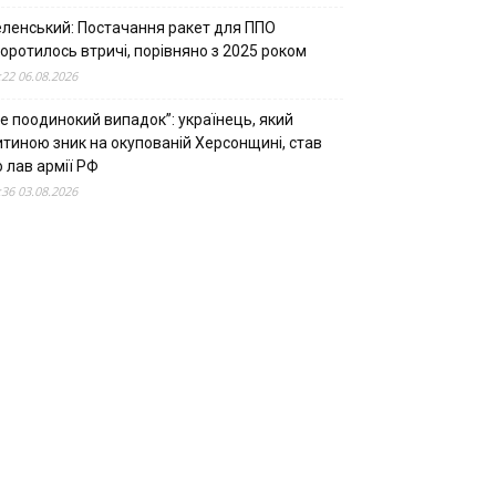
еленський: Постачання ракет для ППО
оротилось втричі, порівняно з 2025 роком
:22 06.08.2026
е поодинокий випадок”: українець, який
итиною зник на окупованій Херсонщині, став
 лав армії РФ
:36 03.08.2026