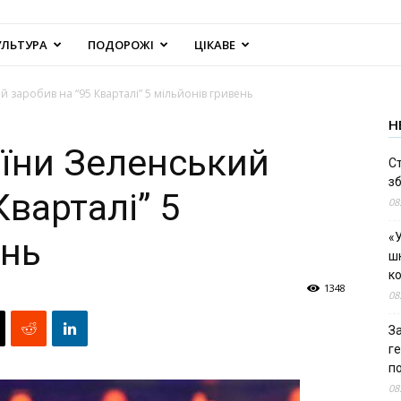
УЛЬТУРА
ПОДОРОЖІ
ЦІКАВЕ
 заробив на “95 Кварталі” 5 мільйонів гривень
Н
їни Зеленський
С
зб
Кварталі” 5
08
«У
ень
шк
к
1348
08
За
г
п
08