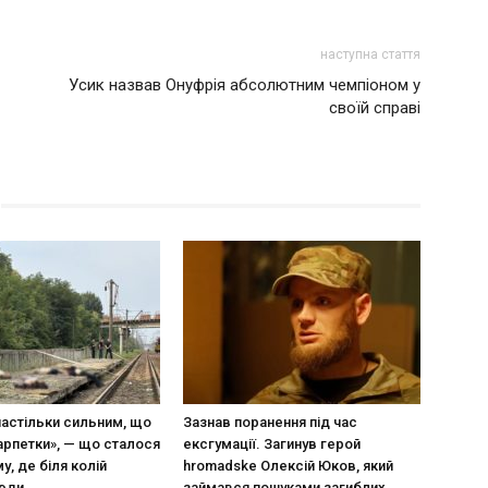
наступна стаття
Усик назвав Онуфрія абсолютним чемпіоном у
своїй справі
настільки сильним, що
Зазнав поранення під час
арпетки», — що сталося
ексгумації. Загинув герой
у, де біля колій
hromadske Олексій Юков, який
люди
займався пошуками загиблих