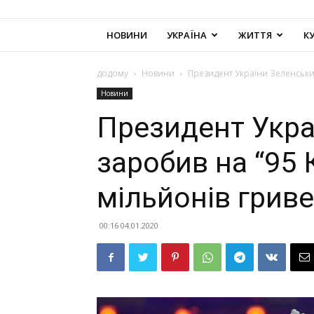
НОВИНИ
УКРАЇНА
ЖИТТЯ
К
додому
Новини
Президент України Зеленський
Новини
Президент Укра
заробив на “95 
мільйонів грив
00:16 04.01.2020