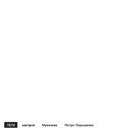
ТЕГИ
кав'ярня
Мукачево
Петро Порошенко