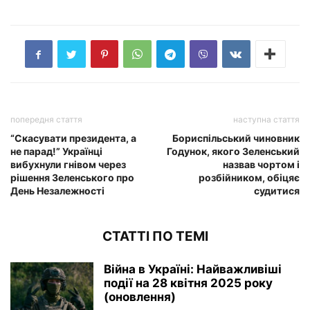
попередня стаття
наступна стаття
“Скасувати президента, а
Бориспільський чиновник
не парад!” Українці
Годунок, якого Зеленський
вибухнули гнівом через
назвав чортом і
рішення Зеленського про
розбійником, обіцяє
День Незалежності
судитися
СТАТТІ ПО ТЕМІ
Війна в Україні: Найважливіші
події на 28 квітня 2025 року
(оновлення)