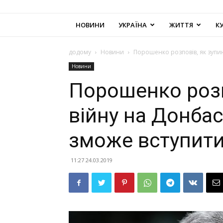
НОВИНИ
УКРАЇНА
ЖИТТЯ
К
додому
Новини
Порошенко розповів, як зупини
Новини
Порошенко розп
війну на Донбасі
зможе вступити
11:27 24.03.2019