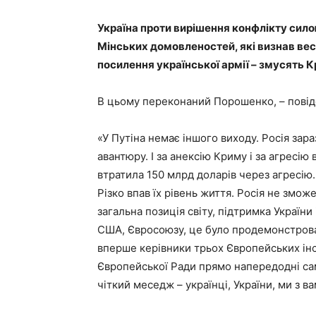
Україна проти вирішення конфлікту силою
Мінських домовленостей, які визнав весь
посилення української армії – змусять К
В цьому переконаний Порошенко, – пові
«У Путіна немає іншого виходу. Росія зара
авантюру. І за анексію Криму і за агресію
втратила 150 млрд доларів через агресію. 
Різко впав їх рівень життя. Росія не змо
загальна позиція світу, підтримка Україн
США, Євросоюзу, це було продемонстрован
вперше керівники трьох Європейських інс
Європейської Ради прямо напередодні сам
чіткий меседж – українці, України, ми з в