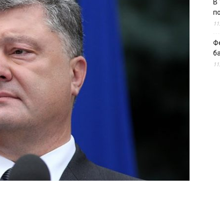
В 
п
11
Ф
б
11