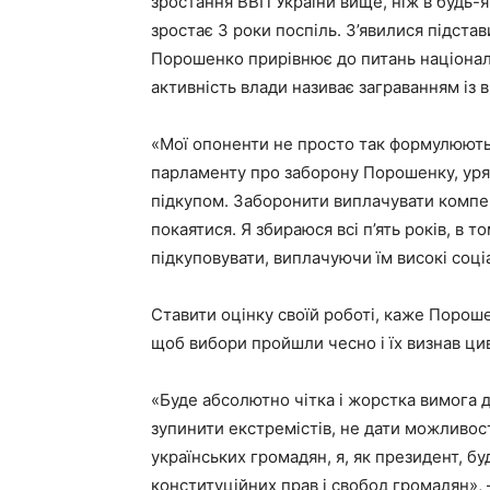
зростання ВВП України вище, ніж в будь-як
зростає 3 роки поспіль. З’явилися підстав
Порошенко прирівнює до питань національ
активність влади називає заграванням із 
«Мої опоненти не просто так формулюють,
парламенту про заборону Порошенку, уряду
підкупом. Заборонити виплачувати компен
покаятися. Я збираюся всі п’ять років, в 
підкуповувати, виплачуючи їм високі соці
Ставити оцінку своїй роботі, каже Пороше
щоб вибори пройшли чесно і їх визнав цив
«Буде абсолютно чітка і жорстка вимога 
зупинити екстремістів, не дати можливост
українських громадян, я, як президент, б
конституційних прав і свобод громадян»,