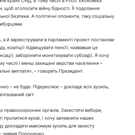
ій країні СНД, в тому числі в Росії. Економіка
и, щоб оголосити війну бідності. Її подолання
ної безпеки. А політичні опоненти, таку соціальну
виборцями.
 а й зареєстрували в парламенті проект постанови
, коаліції підвищувати пенсії, назвавши це
сації, заборонити монетизувати субсидії. Я хочу
тому числі і менш захищені верстви населення –
альні виплати», – говорить Президент.
нко – не буде. Підкреслює – докладе всіх зусиль,
ілізований світ.
до правоохоронних органів. Захистити вибори,
і пролитися крові, і хочу запевнити наших
уду докладати максимум зусиль для захисту
 – заявив Порошенко.