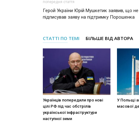
попередня стаття
Герой України Юрій Мушкетик заявив, що не
підписував заяву на підтримку Порошенка
СТАТТІ ПО ТЕМІ
БІЛЬШЕ ВІД АВТОРА
Українців попередили про нові
У Польщі а
цілі РФ під час обстрілів
масової де
української інфраструктури
наступної зими