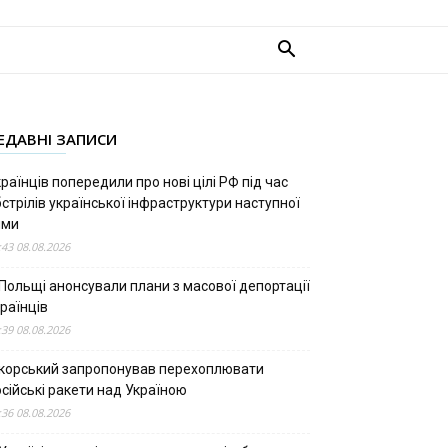
ЕДАВНІ ЗАПИСИ
раїнців попередили про нові цілі РФ під час
стрілів української інфраструктури наступної
ими
:43 08.08.2026
 Польщі анонсували плани з масової депортації
раїнців
:39 08.08.2026
ікорський запропонував перехоплювати
сійські ракети над Україною
:36 08.08.2026