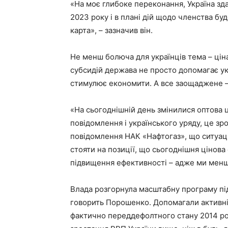
«На моє глибоке переконання, Україна зд
2023 року і в плані дій щодо членства буд
карта», – зазначив він.
Не менш болюча для українців тема – цін
субсидій держава не просто допомагає ук
стимулює економити. А все заощаджене – 
«На сьогоднішній день змінилися оптова ц
повідомлення і українського уряду, це зр
повідомлення НАК «Нафтогаз», що ситуаці
стояти на позиції, що сьогоднішня цінова
підвищення ефективності – адже ми менше
Влада розгорнула масштабну програму пі
говорить Порошенко. Допомагали активніш
фактично переддефолтного стану 2014 рок