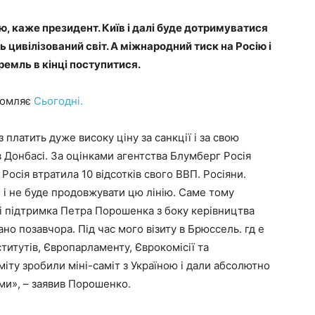
, каже президент. Київ і далі буде дотримуватися
 цивілізований світ. А міжнародний тиск на Росію і
ремль в кінці поступитися.
домляє
Сьогодні.
з платить дуже високу ціну за санкції і за свою
 в Донбасі. За оцінками агентства Блумберг Росія
Росія втратила 10 відсотків свого ВВП. Росіяни.
же і не буде продовжувати цю лінію. Саме тому
и і підтримка Петра Порошенка з боку керівництва
о позавчора. Під час мого візиту в Брюссель. гд е
титутів, Європарламенту, Єврокомісії та
іту зробили міні-саміт з Україною і дали абсолютно
ами», – заявив Порошенко.