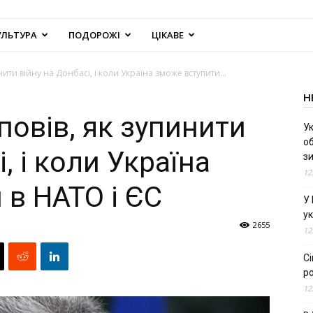
УЛЬТУРА
ПОДОРОЖІ
ЦІКАВЕ
ти війну на Донбасі, і коли Україна зможе вступити...
Н
овів, як зупинити
Ук
об
, і коли Україна
з
12
 в НАТО і ЄС
У
ук
2655
12
С
ро
12