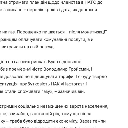
атна отримати план дій щодо членства в НАТО до
е записано – перелік кроків і дата, як дорожня
а на газ. Порошенко пишається – після монетизації
раїнцям оплачувати комунальні послуги, а й
витрачати на свій розсуд.
іна на газових ринках. Було відповідне
обив прем’єр-міністр Володимир Гройсман, і
я дозволяє не підвищувати тарифи. І я буду твердо
 ситуація, прибутковість НАК «Нафтогаз» і
 стали споживати газу», – зазначив він.
дтримки соціально незахищених верств населення,
е, звичайно, в останній рік, тому що після
у – треба було відродити економіку. Зараз темпи