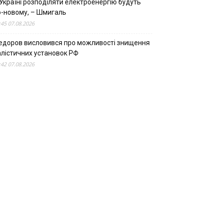
Україні розподіляти електроенергію будуть
о-новому, – Шмигаль
:45 07.08.2026
едоров висловився про можливості знищення
алістичних установок РФ
:42 07.08.2026