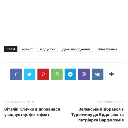
ТЕГИ
артист
відпустка
День народження
Олег Винник
попередня стаття
наступна стаття
Віталій Кличко відправився
Зеленський зібрався в
у відпустку: фотофакт
Туреччину до Ердогана та
патріарха Варфоломія