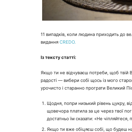
11 випадків, коли людина приходить до в
видання
CREDO.
Із тексту статті:
Якщо ти не відчуваєш потреби, щоб твій 
радості — вибери собі щось із мого старо
урочисто і старанно програти Великий Пі
Щодня, попри низький рівень цукру, від
щовечора платила за це через твої пог
достатньо їм сказати: «Не чіпляйтеся,
Якщо ти вже обіцяєш собі, що будеш на