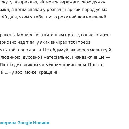
покуту: наприклад, відмовся виражати свою думку.
ки, а потім впадай у розпач і нарікай перед усіма
40 днів, який у тебе цього року вийшов невдалий
рішень. Молися не з питанням про те, від чого маєш
рйозно над тим, у яких вимірах тобі треба
жуть тобі допомогти. Не обдумуй, як через молитву й
юдиною, духовно і матеріально. І найважливіше —
 Піст із духівником чи мудрим приятелем. Просто
ка! …Ну або, може, краще ні.
джерела Google Новини