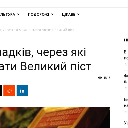
УЛЬТУРА
ПОДОРОЖІ
ЦІКАВЕ
, через які можна змарнувати Великий піст
Н
дків, через які
В 
п
ти Великий піст
11
Ф
1815
б
11
Е
н
11
У 