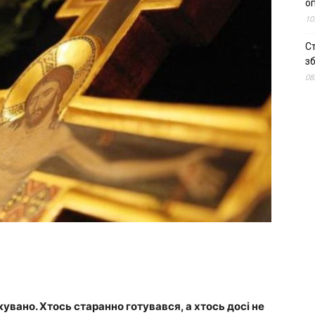
о
10
С
зб
08
увано. Хтось старанно готувався, а хтось досі не