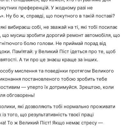
 покутних преференцій. У жодному разі не
. Ну бо ж, справді, що покутного в такій поставі?
кі вибираєш собі, не зважай на ті, які тобі посилає
о, що мусиш зробити дорогий ремонт автомобіля, що
 гнітючого болю голови. Не приймай порад від
щоки. Пам’ятай: у Великий Піст ідеться про те, щоб
вятості. А ти про це знаєш краще за інших.
способу мислення та поведінки протягом Великого
 виконання постановленого тобою зробить тебе
лостивим — уперто їх дотримуйся. Зрештою, коли
для обговорень!
аколики, які дозволяють тобі нормально проживати
 із того, що результативність твоєї праці
на! То ж Великий Піст! Якщо немає стресу —