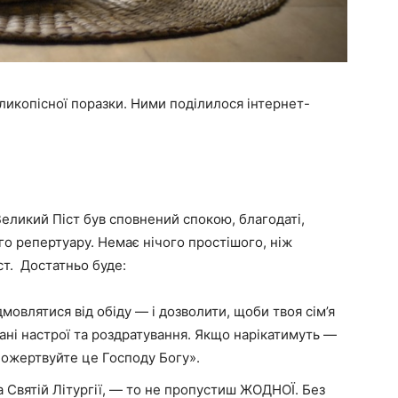
еликопісної поразки. Ними поділилося інтернет-
Великий Піст був сповнений спокою, благодаті,
го репертуару. Немає нічого простішого, ніж
ст. Достатньо буде:
мовлятися від обіду — і дозволити, щоби твоя сім’я
ані настрої та роздратування. Якщо нарікатимуть —
 пожертвуйте це Господу Богу».
 Святій Літургії, — то не пропустиш ЖОДНОЇ. Без