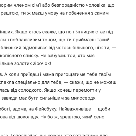
ворим членом сім’ї або безпорадністю чоловіка, що
Зрештою, ти ж маєш умову на побачення з самим
інших. Якщо хтось скаже, що по п’ятницях стає під
ільш поблажливим тоном, що ти приймаєш такий
близький відмовився від чогось більшого, ніж ти, —
копісного списку. Не забувай: той, хто має
більше золотих зірочок!
ів. А коли приїдеш і мама пригощатиме тебе твоїм
пекла спеціально для тебе, — скажи, що не можеш
илась від солодкого. Якщо хочеш перемогти у
я завжди має бути сильнішим за милосердя.
роботі, вдома, на Фейсбуку. Найважливіше — щоби
мова від шоколаду. Ну бо ж, зрештою, який сенс
ного. І сподівайся, що кожен, хто готуватиме для