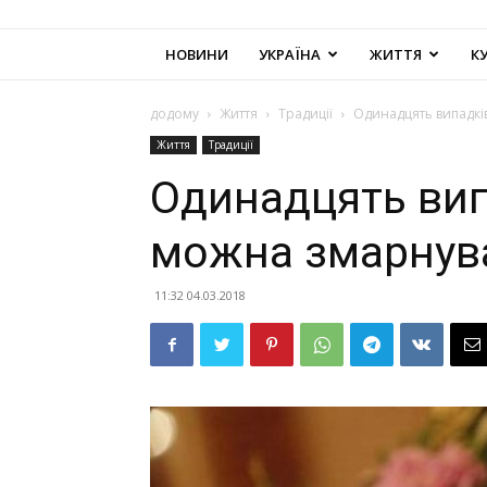
НОВИНИ
УКРАЇНА
ЖИТТЯ
К
додому
Життя
Традиції
Одинадцять випадків
Життя
Традиції
Одинадцять випа
можна змарнува
11:32 04.03.2018