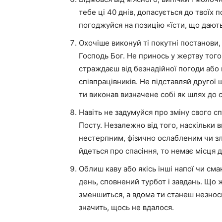
тебе ці 40 днів, допасується до твоїх
погоджуйся на позицію «їсти, що дають»
Охочіше виконуй ті покутні постанови, я
Господь Бог. Не принось у жертву тог
страждаєш від безнадійної погоди або
співпрацівників. Не підставляй другої 
ти виконав визначене собі як шлях до с
Навіть не задумуйся про зміну свого 
Посту. Незалежно від того, наскільки
нестерпним, фізично ослабленим чи з
йдеться про спасіння, то немає місця 
Облиш каву або якісь інші напої чи см
день, сповнений турбот і завдань. Що ж
зменшиться, а вдома ти станеш незнос
значить, щось не вдалося.