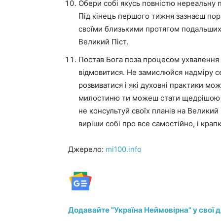
Обери собі якусь повністю нереальну 
Під кінець першого тижня зазнаєш пораз
своїми близькими протягом подальших 
Великий Піст.
Постав Бога поза процесом ухвалення 
відмовитися. Не замислюйся надміру се
розвиватися і які духовні практики мо
милостиню ти можеш стати щедрішою л
не консультуй своїх планів на Великий
виріши собі про все самостійно, і крап
Джерело:
mi100.info
Додавайте "Україна Неймовірна" у свої 