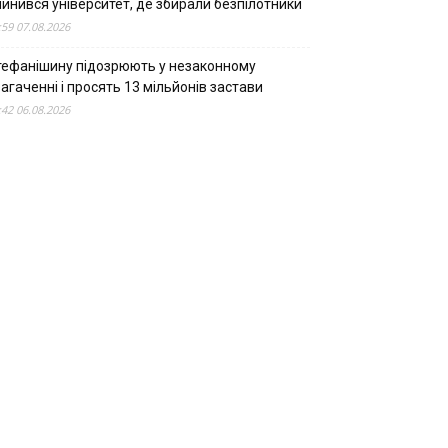
пинився університет, де збирали безпілотники
:59 07.08.2026
тефанішину підозрюють у незаконному
агаченні і просять 13 мільйонів застави
:42 06.08.2026