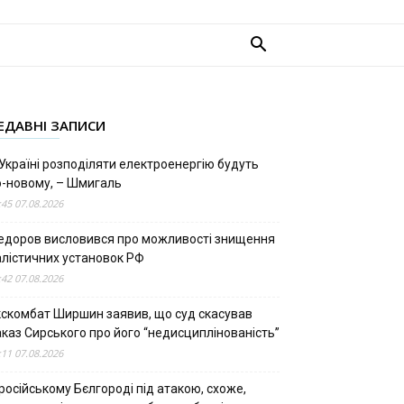
ЕДАВНІ ЗАПИСИ
Україні розподіляти електроенергію будуть
о-новому, – Шмигаль
:45 07.08.2026
едоров висловився про можливості знищення
алістичних установок РФ
:42 07.08.2026
кскомбат Ширшин заявив, що суд скасував
аказ Сирського про його “недисциплінованість”
:11 07.08.2026
російському Бєлгороді під атакою, схоже,