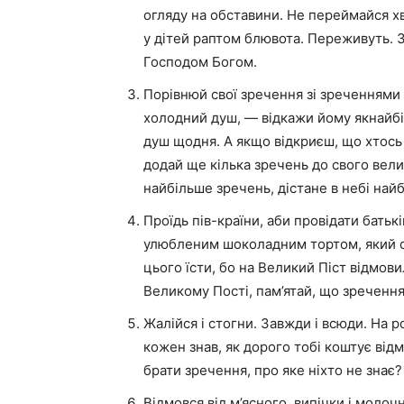
огляду на обставини. Не переймайся х
у дітей раптом блювота. Переживуть. 
Господом Богом.
Порівнюй свої зречення зі зреченнями 
холодний душ, — відкажи йому якнайб
душ щодня. А якщо відкриєш, що хтось 
додай ще кілька зречень до свого вели
найбільше зречень, дістане в небі най
Проїдь пів-країни, аби провідати батьк
улюбленим шоколадним тортом, який с
цього їсти, бо на Великий Піст відмов
Великому Пості, пам’ятай, що зреченн
Жалійся і стогни. Завжди і всюди. На 
кожен знав, як дорого тобі коштує від
брати зречення, про яке ніхто не знає?
Відмовся від м’ясного, випічки і молоч