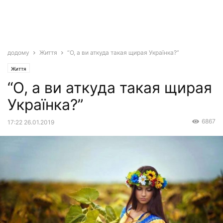
додому
Життя
“О, а ви аткуда такая щирая Українка?”
Життя
“О, а ви аткуда такая щирая
Українка?”
6867
17:22 26.01.2019