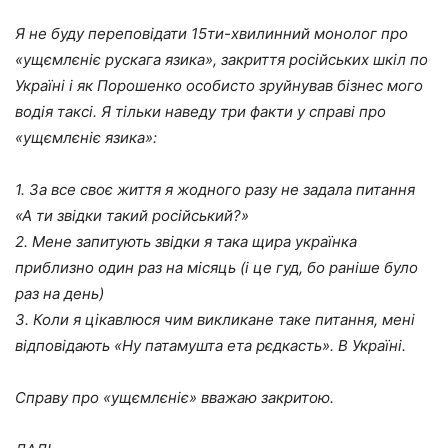
Я не буду переповідати 15ти-хвилинний монолог про
«ущємлєніє рускага язика», закриття російських шкіл по
Україні і як Порошенко особисто зруйнував бізнес мого
водія таксі. Я тільки наведу три факти у справі про
«ущємлєніє язика»:
1. За все своє життя я жодного разу не задала питання
«А ти звідки такий російський?»
2. Мене запитують звідки я така щира українка
приблизно один раз на місяць (і це гуд, бо раніше було
раз на день)
3. Коли я цікавлюся чим викликане таке питання, мені
відповідають «Ну патамушта ета рєдкасть». В Україні.
Справу про «ущємлєніє» вважаю закритою.