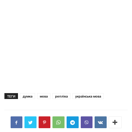
ТЕГИ
думка
мова
репліка
українська мова