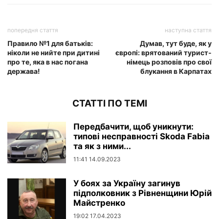
попередня стаття
наступна стаття
Правило №1 для батьків:
Думав, тут буде, як у
ніколи не нийте при дитині
європі: врятований турист-
про те, яка в нас погана
німець розповів про свої
держава!
блукання в Карпатах
СТАТТІ ПО ТЕМІ
Передбачити, щоб уникнути:
типові несправності Skoda Fabia
та як з ними...
11:41 14.09.2023
У боях за Україну загинув
підполковник з Рівненщини Юрій
Майстренко
19:02 17.04.2023