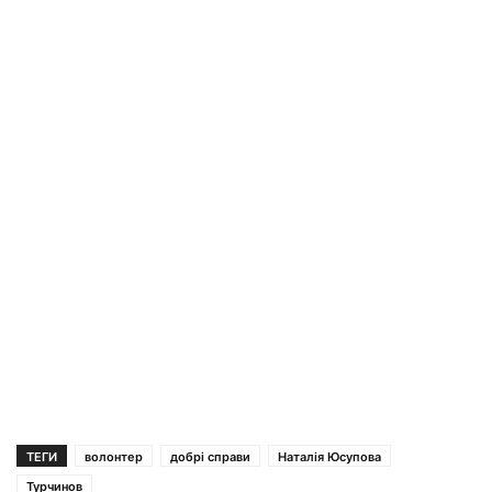
ТЕГИ
волонтер
добрі справи
Наталія Юсупова
Турчинов