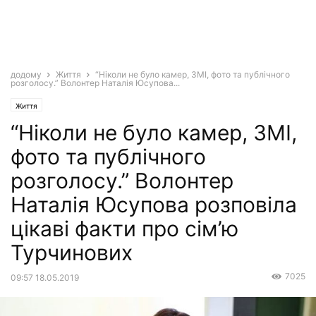
додому
Життя
“Ніколи не було камер, ЗМІ, фото та публічного
розголосу.” Волонтер Наталія Юсупова...
Життя
“Ніколи не було камер, ЗМІ,
фото та публічного
розголосу.” Волонтер
Наталія Юсупова розповіла
цікаві факти про сім’ю
Турчинових
7025
09:57 18.05.2019