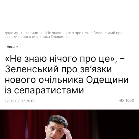
додому
Новини
«Не знаю нічого про це», – Зеленський про
зв’язки нового очільника Одещини...
Новини
«Не знаю нічого про це», –
Зеленський про зв’язки
нового очільника Одещини
із сепаратистами
1600
12:02 07.07.2019