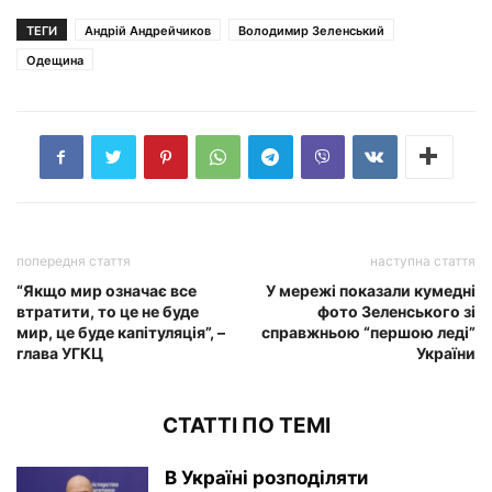
ТЕГИ
Андрій Андрейчиков
Володимир Зеленський
Одещина
попередня стаття
наступна стаття
“Якщо мир означає все
У мережі показали кумедні
втратити, то це не буде
фото Зеленського зі
мир, це буде капітуляція”, –
справжньою “першою леді”
глава УГКЦ
України
СТАТТІ ПО ТЕМІ
В Україні розподіляти