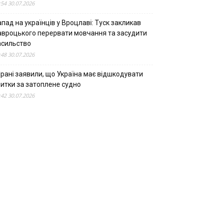
:54 30.07.2026
пад на українців у Вроцлаві: Туск закликав
авроцького перервати мовчання та засудити
асильство
:48 30.07.2026
Ірані заявили, що Україна має відшкодувати
битки за затоплене судно
:42 30.07.2026