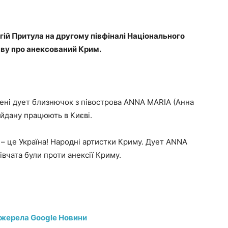
гій Притула на другому півфіналі Національного
яву про анексований Крим.
цені дует близнючок з півострова ANNA MARIA (Анна
айдану працюють в Києві.
– це Україна! Народні артистки Криму. Дует ANNA
івчата були проти анексії Криму.
джерела Google Новини