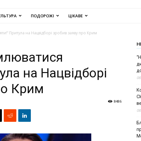
УЛЬТУРА
ПОДОРОЖІ
ЦІКАВЕ
яти!” Притула на Нацвідборі зробив заяву про Крим
Н
омлюватися
“Н
д
ула на Нацвідборі
до
08
ро Крим
К
Cl
8486
в
08
Б
п
М