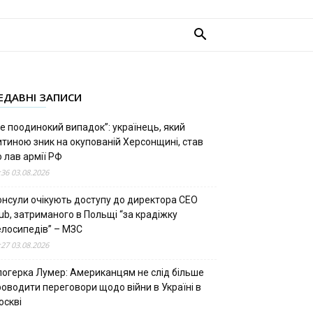
ЕДАВНІ ЗАПИСИ
е поодинокий випадок”: українець, який
итиною зник на окупованій Херсонщині, став
 лав армії РФ
:36 03.08.2026
онсули очікують доступу до директора CEO
ub, затриманого в Польщі “за крадіжку
елосипедів” – МЗС
:27 03.08.2026
логерка Лумер: Американцям не слід більше
роводити переговори щодо війни в Україні в
оскві