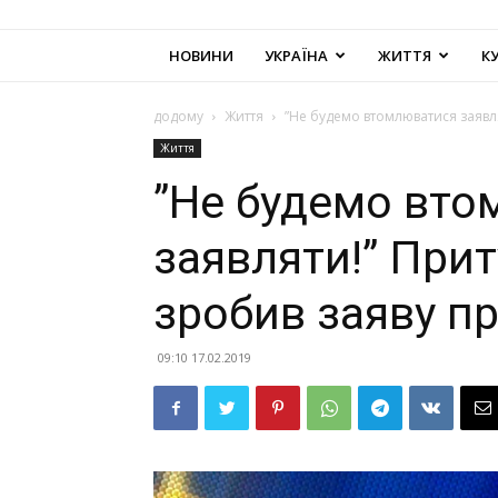
НОВИНИ
УКРАЇНА
ЖИТТЯ
К
додому
Життя
”Не будемо втомлюватися заявл
Життя
”Не будемо вт
заявляти!” Прит
зробив заяву п
09:10 17.02.2019