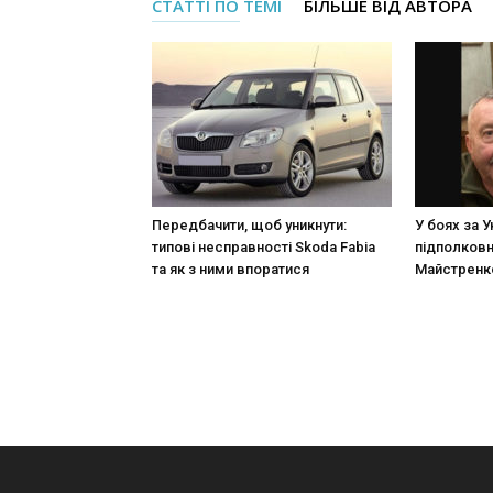
СТАТТІ ПО ТЕМІ
БІЛЬШЕ ВІД АВТОРА
Передбачити, щоб уникнути:
У боях за У
типові несправності Skoda Fabia
підполковн
та як з ними впоратися
Майстренк