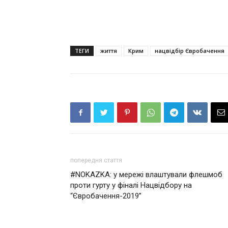
ТЕГИ
життя
Крим
нацвідбір Євробачення
попередня стаття
#NOKAZKA: у мережі влаштували флешмоб
проти гурту у фіналі Нацвідбору на
“Євробачення-2019”