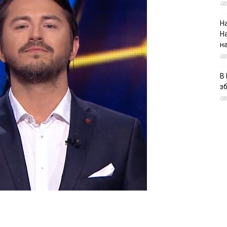
08
На
Н
н
08
В 
з
08