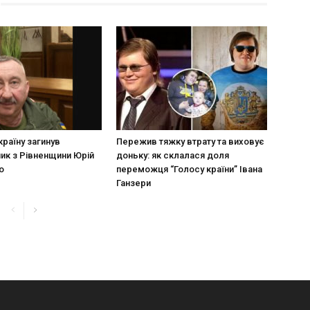
країну загинув
Пережив тяжку втрату та виховує
ик з Рівненщини Юрій
доньку: як склалася доля
о
переможця “Голосу країни” Івана
Ганзери