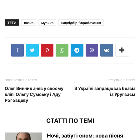
ТЕГИ
казка
музика
нацвідбір Євробачення
попередня стаття
наступна стаття
Олег Винник зняв у своєму
В Україні запрацював безвіз
кліпі Ольгу Сумську і Аду
із Уругваєм
Роговцеву
СТАТТІ ПО ТЕМІ
Ночі, забуті сном: нова пісня