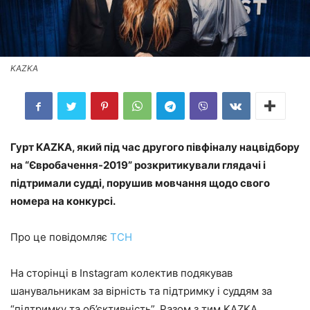
KAZKA
Гурт KAZKA, який під час другого півфіналу нацвідбору
на “Євробачення-2019” розкритикували глядачі і
підтримали судді, порушив мовчання щодо свого
номера на конкурсі.
Про це повідомляє
ТСН
На сторінці в Instagram колектив подякував
шанувальникам за вірність та підтримку і суддям за
“підтримку та об’єктивність”. Разом з тим KAZKA