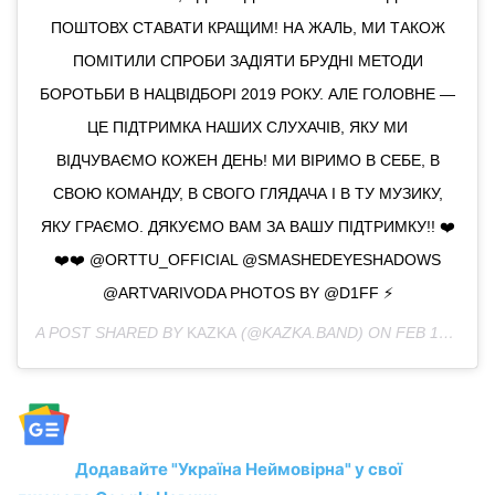
ПОШТОВХ СТАВАТИ КРАЩИМ! НА ЖАЛЬ, МИ ТАКОЖ
ПОМІТИЛИ СПРОБИ ЗАДІЯТИ БРУДНІ МЕТОДИ
БОРОТЬБИ В НАЦВІДБОРІ 2019 РОКУ. АЛЕ ГОЛОВНЕ —
ЦЕ ПІДТРИМКА НАШИХ СЛУХАЧІВ, ЯКУ МИ
ВІДЧУВАЄМО КОЖЕН ДЕНЬ! МИ ВІРИМО В СЕБЕ, В
СВОЮ КОМАНДУ, В СВОГО ГЛЯДАЧА І В ТУ МУЗИКУ,
ЯКУ ГРАЄМО. ДЯКУЄМО ВАМ ЗА ВАШУ ПІДТРИМКУ!! ❤️
❤️❤️ @ORTTU_OFFICIAL @SMASHEDEYESHADOWS
@ARTVARIVODA PHOTOS BY @D1FF ⚡️
A POST SHARED BY
KAZKA
(@KAZKA.BAND) ON
FEB 18, 2019 AT 11:45AM PST
Додавайте "Україна Неймовірна" у свої