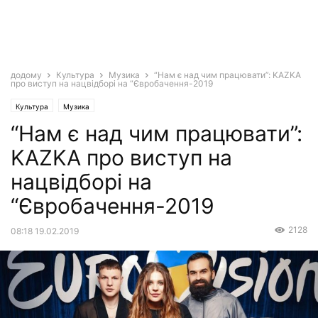
додому
Культура
Музика
“Нам є над чим працювати”: KAZKA
про виступ на нацвідборі на “Євробачення-2019
Культура
Музика
“Нам є над чим працювати”:
KAZKA про виступ на
нацвідборі на
“Євробачення-2019
2128
08:18 19.02.2019