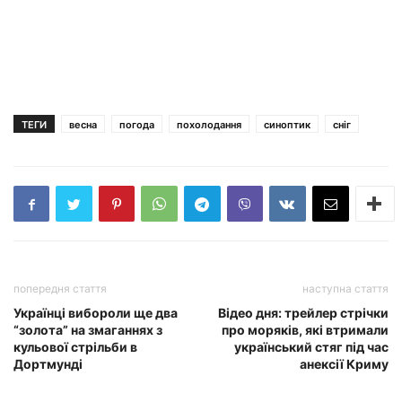
ТЕГИ
весна
погода
похолодання
синоптик
сніг
попередня стаття
наступна стаття
Українці вибороли ще два
Відео дня: трейлер стрічки
“золота” на змаганнях з
про моряків, які втримали
кульової стрільби в
український стяг під час
Дортмунді
анексії Криму