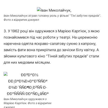
Іван Миколайчук зіграв головну роль у фільмі “Тіні забутих предків”.
Фото з відкритих джерел
3. У 1962 році він одружився з Марією Карп’юк, з якою
познайомився під час роботи у театрі. На церемонію
наречена одягла яскраво-салатову сукню з капрону,
замість фати вона прикріпила до зачіски білу квітку. А
зйомки культового кіно “Тіней забутих предків” стали
для них медовим місяцем.
Іван Миколайчук одружився з
Марією Карп’юк. Фото з відкритих
джерел