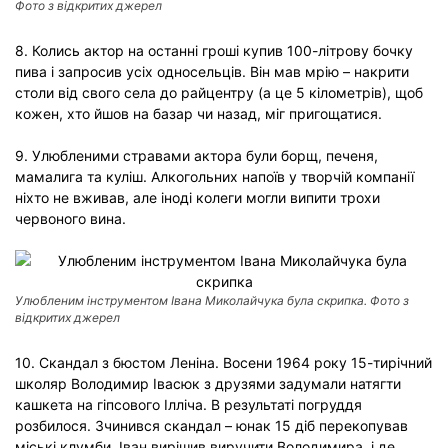
Фото з відкритих джерел
8. Колись актор на останні гроші купив 100-літрову бочку
пива і запросив усіх односельців. Він мав мрію – накрити
столи від свого села до райцентру (а це 5 кілометрів), щоб
кожен, хто йшов на базар чи назад, міг пригощатися.
9. Улюбленими стравами актора були борщ, печеня,
мамалига та куліш. Алкогольних напоїв у творчій компанії
ніхто не вживав, але іноді колеги могли випити трохи
червоного вина.
Улюбленим інструментом Івана Миколайчука була скрипка. Фото з
відкритих джерел
10. Скандал з бюстом Леніна. Восени 1964 року 15-тирічний
школяр Володимир Івасюк з друзями задумали натягти
кашкета на гіпсового Ілліча. В результаті погруддя
розбилося. Зчинився скандал – юнак 15 діб перекопував
міські клумби. Іван вирішив виручити Володимира, і де