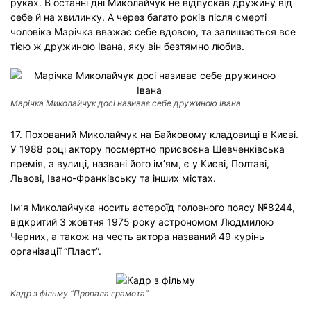
руках. В останні дні Миколайчук не відпускав дружину від
себе й на хвилинку. А через багато років після смерті
чоловіка Марічка вважає себе вдовою, та залишається все
тією ж дружиною Івана, яку він безтямно любив.
Марічка Миколайчук досі називає себе дружиною Івана
17. Похований Миколайчук на Байковому кладовищі в Києві.
У 1988 році актору посмертно присвоєна Шевченківська
премія, а вулиці, названі його ім’ям, є у Києві, Полтаві,
Львові, Івано-Франківську та інших містах.
Ім’я Миколайчука носить астероїд головного поясу №8244,
відкритий 3 жовтня 1975 року астрономом Людмилою
Черних, а також на честь актора названий 49 курінь
організації “Пласт”.
Кадр з фільму “Пропала грамота”