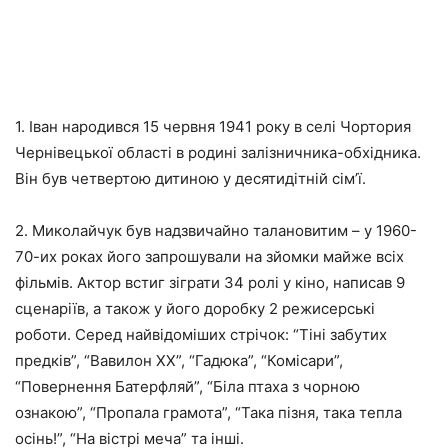
1. Іван народився 15 червня 1941 року в селі Чортория
Чернівецької області в родині залізничника-обхідника.
Він був четвертою дитиною у десятидітній сім’ї.
2. Миколайчук був надзвичайно талановитим – у 1960-
70-их роках його запрошували на зйомки майже всіх
фільмів. Актор встиг зіграти 34 ролі у кіно, написав 9
сценаріїв, а також у його доробку 2 режисерські
роботи. Серед найвідоміших стрічок: “Тіні забутих
предків”, “Вавилон ХХ”, “Гадюка”, “Комісари”,
“Повернення Батерфляй”, “Біла птаха з чорною
ознакою”, “Пропала грамота”, “Така пізня, така тепла
осінь!”, “На вістрі меча” та інші.