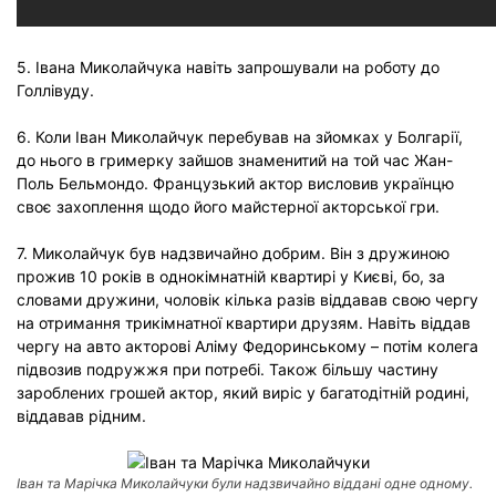
5. Івана Миколайчука навіть запрошували на роботу до
Голлівуду.
6. Коли Іван Миколайчук перебував на зйомках у Болгарії,
до нього в гримерку зайшов знаменитий на той час Жан-
Поль Бельмондо. Французький актор висловив українцю
своє захоплення щодо його майстерної акторської гри.
7. Миколайчук був надзвичайно добрим. Він з дружиною
прожив 10 років в однокімнатній квартирі у Києві, бо, за
словами дружини, чоловік кілька разів віддавав свою чергу
на отримання трикімнатної квартири друзям. Навіть віддав
чергу на авто акторові Аліму Федоринському – потім колега
підвозив подружжя при потребі. Також більшу частину
зароблених грошей актор, який виріс у багатодітній родині,
віддавав рідним.
Іван та Марічка Миколайчуки були надзвичайно віддані одне одному.