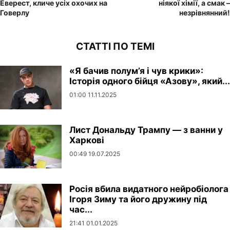
Еверест, кличе усіх охочих на
ніякої хімії, а смак –
Говерлу
незрівнянний!
СТАТТІ ПО ТЕМІ
«Я бачив полум’я і чув крики»:
Історія одного бійця «Азову», який...
01:00 11.11.2025
Лист Дональду Трампу — з ванни у
Харкові
00:49 19.07.2025
Росія вбила видатного нейробіолога
Ігоря Зиму та його дружину під
час...
21:41 01.01.2025