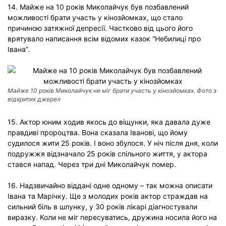
14. Майже на 10 років Миколайчук був позбавлений
можливості брати участь у кінозйомках, що стало
причиною затяжної депресії. Частково від цього його
врятувало написання всім відомих казок “Небилиці про
Івана”.
Майже 10 років Миколайчук не міг брати участь у кінозйомках. Фото з
відкритих джерел
15. Актор юним ходив якось до віщунки, яка давала дуже
правдиві пророцтва. Вона сказала Іванові, що йому
судилося жити 25 років. І воно збулося. У ніч після дня, коли
подружжя відзначало 25 років спільного життя, у актора
стався напад. Через три дні Миколайчук помер.
16. Надзвичайно віддані одне одному – так можна описати
Івана та Марічку. Ще з молодих років актор страждав на
сильний біль в шлунку, у 30 років лікарі діагностували
виразку. Коли не міг пересуватись, дружина носила його на