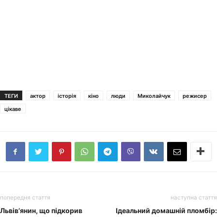
ТЕГИ
актор
історія
кіно
люди
Миколайчук
режисер
цікаве
попередня стаття
наступна стаття
Львів’янин, що підкорив
Ідеальний домашній пломбір: