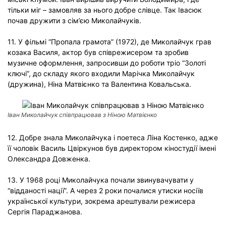
тільки міг – замовляв за нього добре слівце. Так Івасюк
почав дружити з сім’єю Миколайчуків.
11. У фільмі “Пропала грамота” (1972), де Миколайчук грав
козака Василя, актор був співрежисером та зробив
музичне оформлення, запросивши до роботи тріо “Золоті
ключі”, до складу якого входили Марічка Миколайчук
(дружина), Ніна Матвієнко та Валентина Ковальська.
Іван Миколайчук співпрацював з Ніною Матвієнко
12. Добре знала Миколайчука і поетеса Ліна Костенко, адже
її чоловік Василь Цвіркунов був директором кіностудії імені
Олександра Довженка.
13. У 1968 році Миколайчука почали звинувачувати у
“відданості нації”. А через 2 роки почалися утиски носіїв
української культури, зокрема арештували режисера
Сергія Параджанова.