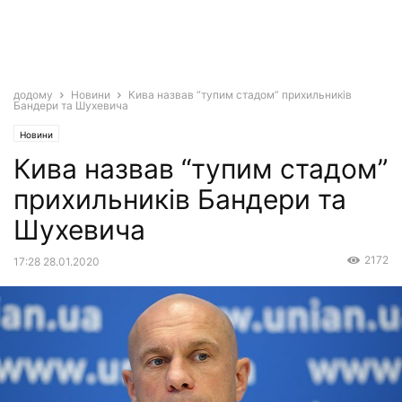
додому
Новини
Кива назвав “тупим стадом” прихильників
Бандери та Шухевича
Новини
Кива назвав “тупим стадом”
прихильників Бандери та
Шухевича
2172
17:28 28.01.2020