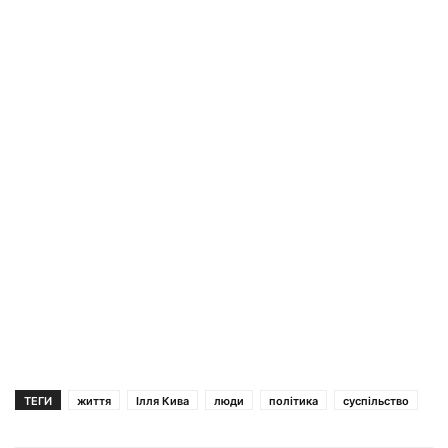
ТЕГИ
життя
Ілля Кива
люди
політика
суспільство