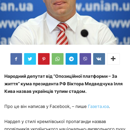
Народний депутат від “Опозиційної платформи – За
життя” кума президента РФ Віктора Медведчука Ілля
Кива назвав українців тупим стадом.
Про це він написав у Facebook, – пише
Газета.юа
.
Нардеп у стилі кремлівської пропаганди назвав
провідників українського національно-визвольного руху