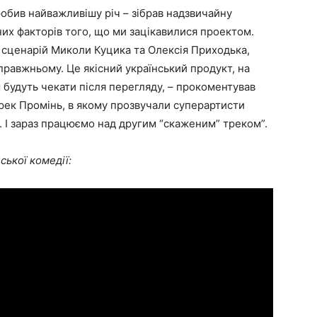
робив найважливішу річ – зібрав надзвичайну
них факторів того, що ми зацікавилися проектом.
 сценарій Миколи Куцика та Олексія Приходька,
правжньому. Це якісний український продукт, на
 будуть чекати після перегляду, – прокоментував
рек Промінь, в якому прозвучали суперартисти
. І зараз працюємо над другим “скаженим” треком”.
ської комедії: