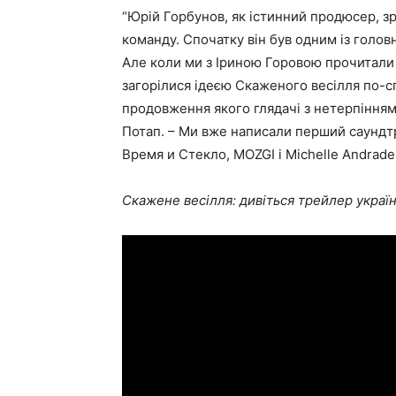
“Юрій Горбунов, як істинний продюсер, з
команду. Спочатку він був одним із голов
Але коли ми з Іриною Горовою прочитали
загорілися ідеєю Скаженого весілля по-с
продовження якого глядачі з нетерпінням
Потап. – Ми вже написали перший саундт
Время и Стекло, MOZGI і Michelle Andrade
Скажене весілля: дивіться трейлер україн