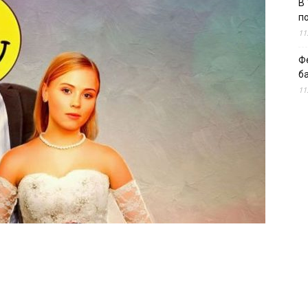
В 
п
11
Ф
б
11