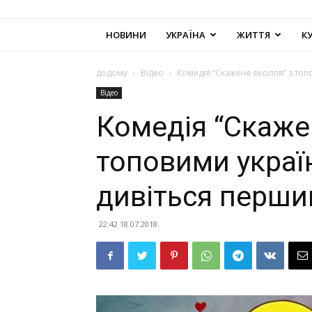
НОВИНИ
УКРАЇНА
ЖИТТЯ
К
додому
Відео
Комедія “Скажене весілля” з то
Відео
Комедія “Скажен
топовими украї
дивіться перши
22:42 18.07.2018