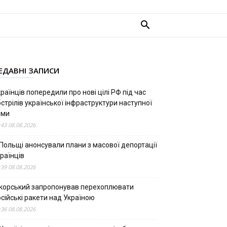
ЕДАВНІ ЗАПИСИ
раїнців попередили про нові цілі РФ під час
стрілів української інфраструктури наступної
ими
:43 08.08.2026
 Польщі анонсували плани з масової депортації
раїнців
:39 08.08.2026
ікорський запропонував перехоплювати
сійські ракети над Україною
:36 08.08.2026