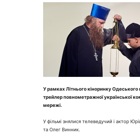
У рамках Літнього кіноринку Одеського
трейлер повнометражної української ком
мережі.
У фільмі знялися телеведучий і актор Юр
та Олег Винник.