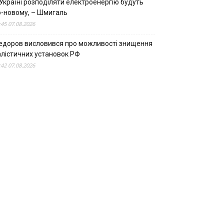
Україні розподіляти електроенергію будуть
о-новому, – Шмигаль
:45 07.08.2026
едоров висловився про можливості знищення
алістичних установок РФ
:42 07.08.2026