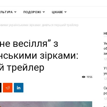
УЛЬТУРА
ПОДОРОЖІ
ЦІКАВЕ
повими українськими зірками: дивіться перший трейлер
Н
е весілля” з
Ук
об
нськими зірками:
з
12
й трейлер
У
ук
1956
12
С
ро
12