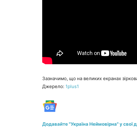
Зазначимо, що на великих екранах зіркова
Джерело:
1plus1
Додавайте "Україна Неймовірна" у свої 