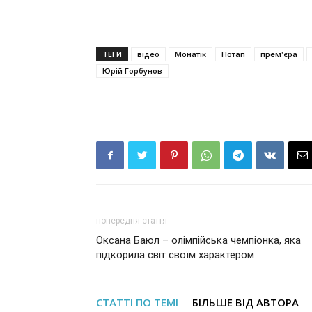
ТЕГИ
відео
Монатік
Потап
прем'єра
Юрій Горбунов
попередня стаття
Оксана Баюл – олімпійська чемпіонка, яка
підкорила світ своїм характером
СТАТТІ ПО ТЕМІ
БІЛЬШЕ ВІД АВТОРА