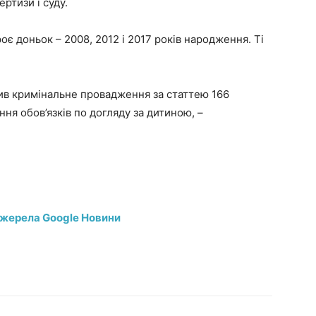
ртизи і суду.
оє доньок – 2008, 2012 і 2017 років народження. Ті
рив кримінальне провадження за статтею 166
ня обов’язків по догляду за дитиною, –
джерела Google Новини