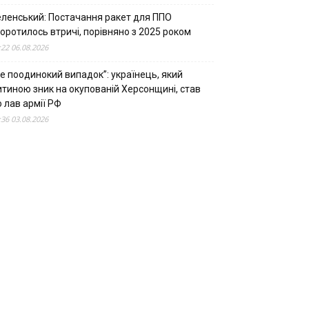
еленський: Постачання ракет для ППО
оротилось втричі, порівняно з 2025 роком
:22 06.08.2026
е поодинокий випадок”: українець, який
итиною зник на окупованій Херсонщині, став
 лав армії РФ
:36 03.08.2026