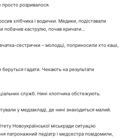
е просто розривалося.
просив хлібчика і водички. Медики, подіставали
три побачив каструлю, почав кричати…
Дівчатка-сестрички – молодці, поприносили хто каші,
е беруться гадати. Чекають на результати
оціальних служб. Нині хлопчика обстежують.
тували у медзакладі, де нині знаходиться малий.
ітету Новоукраїнської міськради ситуацію
ня патронажний педіатр і медсестра повідомили,