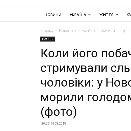
НОВИНИ
УКРАЇНА
ЖИТТЯ
К
додому
Новини
Коли його побачили – ледь стр
Новини
Коли його поба
стримували сль
чоловіки: у Нов
морили голодом
(фото)
20:36 14.08.2018