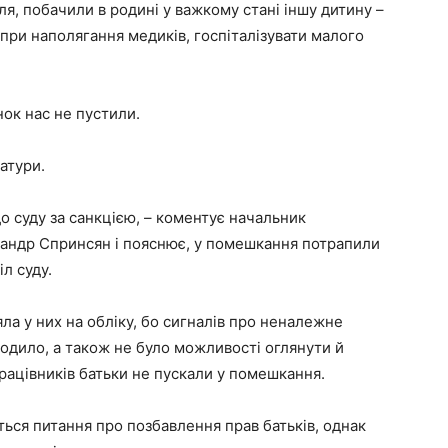
я, побачили в родині у важкому стані іншу дитину –
ри наполягання медиків, госпіталізувати малого
нок нас не пустили.
атури.
о суду за санкцією, – коментує начальник
сандр Спринсян і пояснює, у помешкання потрапили
іл суду.
яла у них на обліку, бо сигналів про неналежне
ходило, а також не було можливості оглянути й
рацівників батьки не пускали у помешкання.
ться питання про позбавлення прав батьків, однак