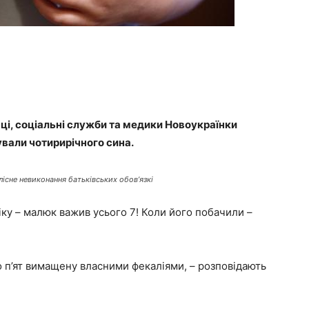
ці, соціальні служби та медики Новоукраїнки
тували чотирирічного сина.
існе невиконання батьківських обов’язкі
віку – малюк важив усього 7! Коли його побачили –
о п’ят вимащену власними фекаліями, – розповідають