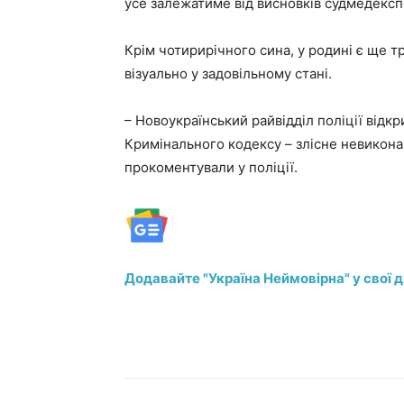
усе залежатиме від висновків судмедекспе
Крім чотирирічного сина, у родині є ще тр
візуально у задовільному стані.
– Новоукраїнський райвідділ поліції відк
Кримінального кодексу – злісне невиконан
прокоментували у поліції.
Додавайте "Україна Неймовірна" у свої 