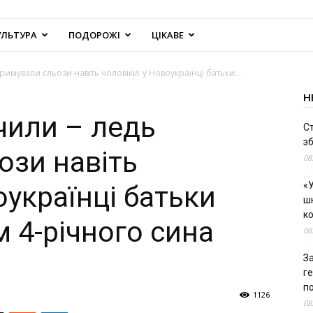
УЛЬТУРА
ПОДОРОЖІ
ЦІКАВЕ
имували сльози навіть чоловіки: у Новоукраїнці батьки...
Н
чили – ледь
С
зб
ози навіть
08
«У
оукраїнці батьки
шк
к
 4-річного сина
08
За
г
п
1126
08