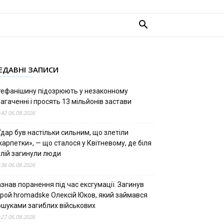
ЕДАВНІ ЗАПИСИ
тефанішину підозрюють у незаконному
агаченні і просять 13 мільйонів застави
:42 06.08.2026
дар був настільки сильним, що злетіли
арпетки», — що сталося у Квітневому, де біля
олій загинули люди
:36 06.08.2026
знав поранення під час ексгумації. Загинув
ерой hromadske Олексій Юков, який займався
ошуками загиблих військових
:27 06.08.2026