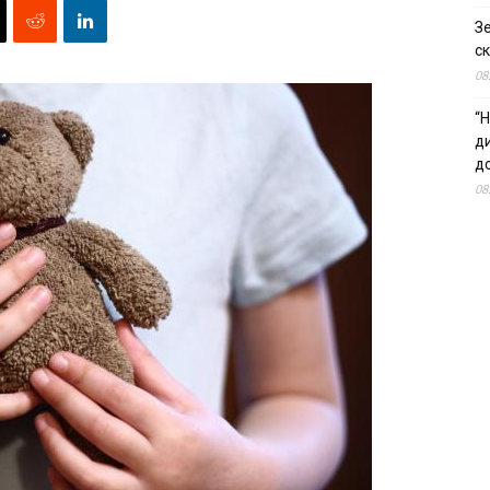
З
ск
08
“Н
д
до
08