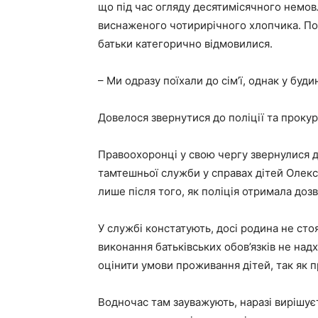
що під час огляду десятимісячного немовл
виснаженого чотирирічного хлопчика. Поп
батьки категорично відмовилися.
– Ми одразу поїхали до сім’ї, однак у буди
Довелося звернутися до поліції та прокур
Правоохоронці у свою чергу звернулися д
тамтешньої служби у справах дітей Олек
лише після того, як поліція отримала дозв
У службі констатують, досі родина не сто
виконання батьківських обов’язків не над
оцінити умови проживання дітей, так як п
Водночас там зауважують, наразі вирішує