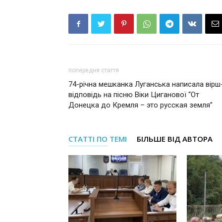
попередня стаття
74-річна мешканка Луганська написала вірш
відповідь на пісню Віки Циганової “От
Донецка до Кремля – это русская земля”
СТАТТІ ПО ТЕМІ
БІЛЬШЕ ВІД АВТОРА