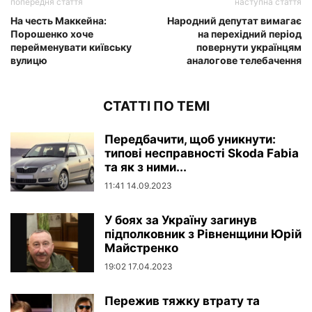
попередня стаття
наступна стаття
На честь Маккейна:
Народний депутат вимагає
Порошенко хоче
на перехідний період
перейменувати київську
повернути українцям
вулицю
аналогове телебачення
СТАТТІ ПО ТЕМІ
Передбачити, щоб уникнути:
типові несправності Skoda Fabia
та як з ними...
11:41 14.09.2023
У боях за Україну загинув
підполковник з Рівненщини Юрій
Майстренко
19:02 17.04.2023
Пережив тяжку втрату та