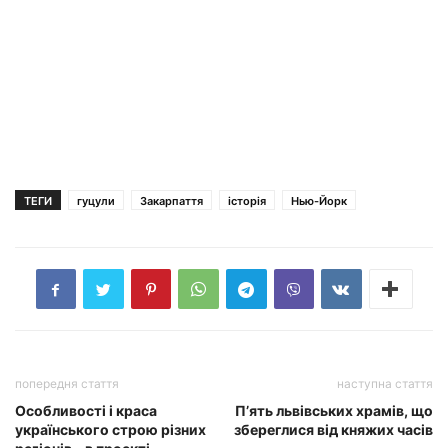
ТЕГИ
гуцули
Закарпаття
історія
Нью-Йорк
попередня стаття
наступна стаття
Особливості і краса
П’ять львівських храмів, що
українського строю різних
збереглися від княжих часів