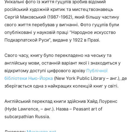
Унікальні фото із життя гуцулів зробив відомий
російський художній критик та мистецтвознавець
Сергій Маковський (1987-1962), який більшу частину
свого життя перебував у вигнанні. Фото гуцулів були
опубліковані у науковій праці “Народное искусство
Подкарпатской Руси”, видане у 1922 в Празі.
Свого часу, книгу було перекладено на чеську та
англійську мови, останній варіант якої і знаходиться у
відкритому доступі цифрового архіву
Публічної
бібліотеки Нью-Йорка
(New York Public Library – анг.), де
зберігається одна з найкращих колекцій книг у світі.
Англійський переклад книги здійснив Хайд Лоуренс
(Hyde Lawrence, – анг.). Назва – Peasant art of
subcarpathian Russia.
Джерело:
Мукачево.net