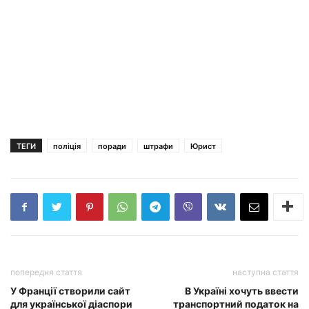
ТЕГИ
поліція
поради
штрафи
Юрист
попередня стаття
наступна стаття
У Франції створили сайт
В Україні хочуть ввести
для української діаспори
транспортний податок на