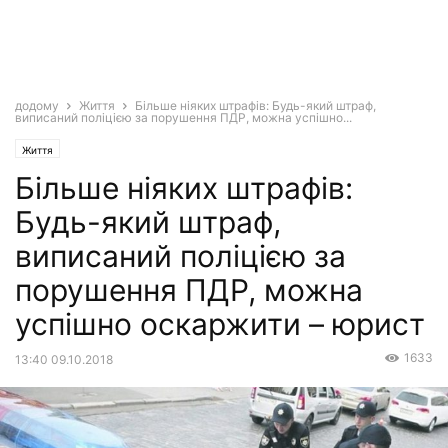
додому
Життя
Більше ніяких штрафів: Будь-який штраф,
виписаний поліцією за порушення ПДР, можна успішно...
Життя
Більше ніяких штрафів:
Будь-який штраф,
виписаний поліцією за
порушення ПДР, можна
успішно оскаржити – юрист
1633
13:40 09.10.2018