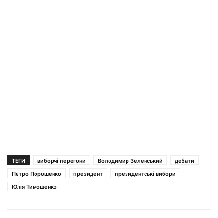
ТЕГИ
виборчі перегони
Володимир Зеленський
дебати
Петро Порошенко
президент
президентські вибори
Юлія Тимошенко