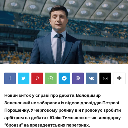
Новий виток у справі про дебати. Володимир
Зеленський не забарився із відеовідповіддю Петрові
Порошенку. У черговому ролику він пропонує зробити
арбітром на дебатах Юлію Тимошенко – як володарку
“бронзи” на президентських перегонах.