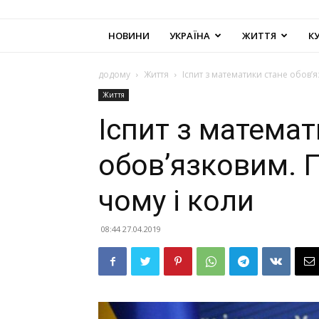
НОВИНИ
УКРАЇНА
ЖИТТЯ
К
додому
Життя
Іспит з математики стане обов’
Життя
Іспит з математ
обов’язковим. 
чому і коли
08:44 27.04.2019