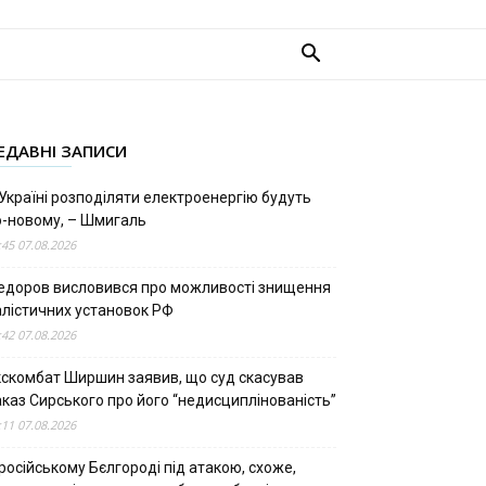
ЕДАВНІ ЗАПИСИ
Україні розподіляти електроенергію будуть
о-новому, – Шмигаль
:45 07.08.2026
едоров висловився про можливості знищення
алістичних установок РФ
:42 07.08.2026
кскомбат Ширшин заявив, що суд скасував
аказ Сирського про його “недисциплінованість”
:11 07.08.2026
російському Бєлгороді під атакою, схоже,