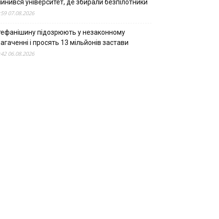
пинився університет, де збирали безпілотники
:59 07.08.2026
тефанішину підозрюють у незаконному
агаченні і просять 13 мільйонів застави
:42 06.08.2026