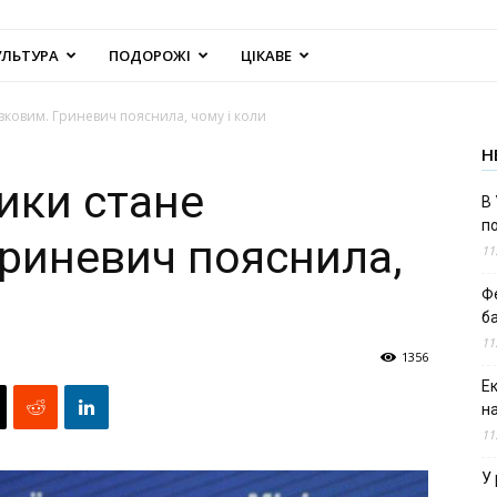
УЛЬТУРА
ПОДОРОЖІ
ЦІКАВЕ
язковим. Гриневич пояснила, чому і коли
Н
ики стане
В 
п
Гриневич пояснила,
11
Ф
б
11
1356
Е
н
11
У 