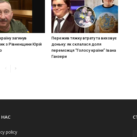
країну загинув
Пережив тяжку втрату та виховує
ик з Рівненщини Юрій
доньку: як склалася доля
о
переможця “Голосу країни” Івана
Ганзери
 НАС
С
acy policy