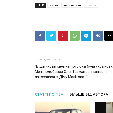
ТЕГИ
життя
математика
школа
попередня стаття
“В дитинстві мені не потрібна була українськ
Мені подобався Олег Газманов, пізніше я
закохалася в Діму Малікова…”
СТАТТІ ПО ТЕМІ
БІЛЬШЕ ВІД АВТОРА