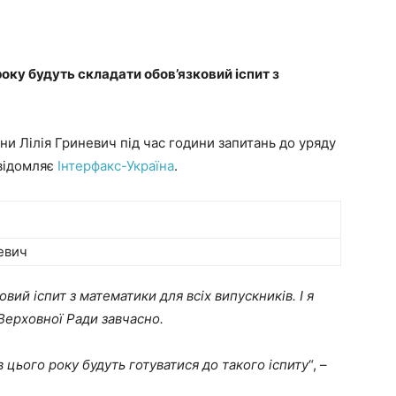
року будуть складати обов’язковий іспит з
їни Лілія Гриневич під час години запитань до уряду
овідомляє
Інтерфакс-Україна
.
невич
вий іспит з математики для всіх випускників. І я
 Верховної Ради завчасно.
в цього року будуть готуватися до такого іспиту
“, –