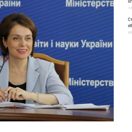
о
10
С
зб
08