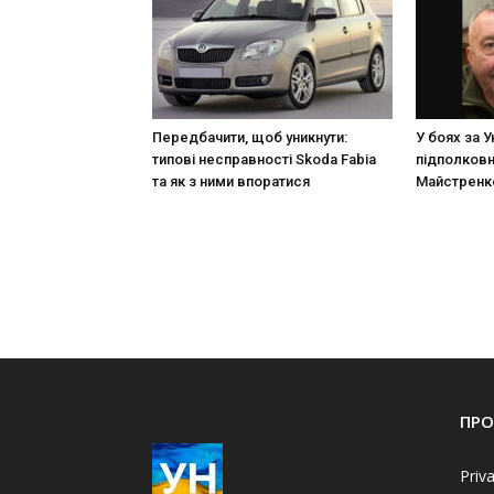
Передбачити, щоб уникнути:
У боях за У
типові несправності Skoda Fabia
підполковн
та як з ними впоратися
Майстренк
ПРО
Priv