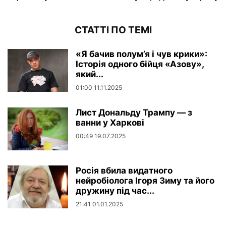
СТАТТІ ПО ТЕМІ
«Я бачив полум’я і чув крики»:
Історія одного бійця «Азову»,
який...
01:00 11.11.2025
Лист Дональду Трампу — з
ванни у Харкові
00:49 19.07.2025
Росія вбила видатного
нейробіолога Ігоря Зиму та його
дружину під час...
21:41 01.01.2025