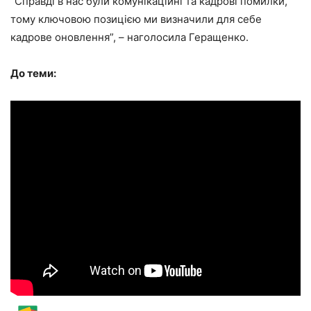
“Справді в нас були комунікаційні та кадрові помилки,
тому ключовою позицією ми визначили для себе
кадрове оновлення”, – наголосила Геращенко.
До теми: