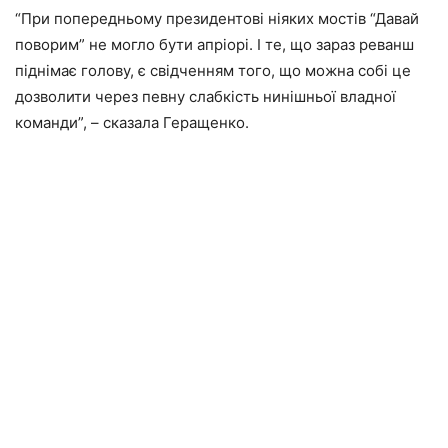
“При попередньому президентові ніяких мостів “Давай
поворим” не могло бути апріорі. І те, що зараз реванш
піднімає голову, є свідченням того, що можна собі це
дозволити через певну слабкість нинішньої владної
команди”, – сказала Геращенко.