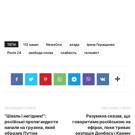
ТЕГИ
112 канал
NewsOne
влада
Ірина Геращенко
Росія 24
свобода слова
слабкість
телеміст
попередня стаття
наступна стаття
“Шваль і негідник!”:
Разумков сказав, що
російські пропагандисти
говоритиме російською на
напали на грузина, який
ефірах, поки триває
образив Путіна
окупація Донбасу і Криму