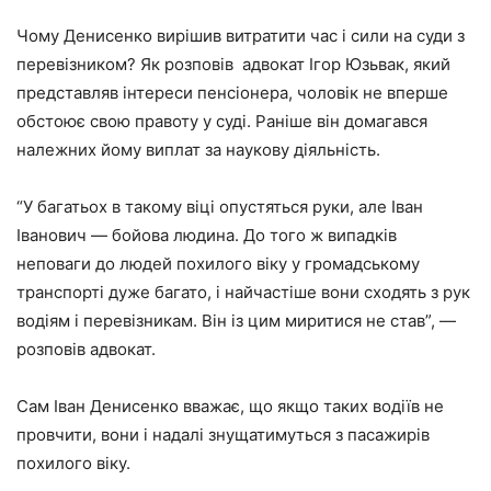
Чому Денисенко вирішив витратити час і сили на суди з
перевізником? Як розповів адвокат Ігор Юзьвак, який
представляв інтереси пенсіонера, чоловік не вперше
обстоює свою правоту у суді. Раніше він домагався
належних йому виплат за наукову діяльність.
“У багатьох в такому віці опустяться руки, але Іван
Іванович — бойова людина. До того ж випадків
неповаги до людей похилого віку у громадському
транспорті дуже багато, і найчастіше вони сходять з рук
водіям і перевізникам. Він із цим миритися не став”, —
розповів адвокат.
Сам Іван Денисенко вважає, що якщо таких водіїв не
провчити, вони і надалі знущатимуться з пасажирів
похилого віку.