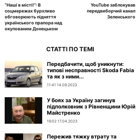
“Наші в місті!”: В
YouTube заблокував
соцмережах бурхливо
передвиборчий канал
обговорюють підняття
Зеленського
українського прапора над
окупованим Донецьком
СТАТТІ ПО ТЕМІ
Передбачити, щоб уникнути:
типові несправності Skoda Fabia
та як з ними...
11:41 14.09.2023
У боях за Україну загинув
підполковник з Рівненщини Юрій
Майстренко
19:02 17.04.2023
Пережив тяжку втрату та