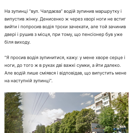
На зупинці “вул. Чалдаєва” водій зупинив маршрутку і
випустив жінку. Денисенко ж через хворі ноги не встиг
вийти і попросив водія трохи зачекати, але той зачинив
двері і рушив з місця, при тому, що пенсіонер був уже
біля виходу.
“Я просив водія зупинитися, кажу: у мене хворе серце і
ноги, до того ж в руках дві важкі сумки, а йти далеко.
Але водій лише сміявся і відповідав, що випустить мене
на наступній зупинці”.