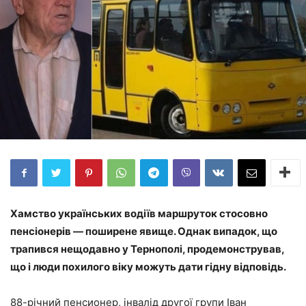
Хамство українських водіїв маршруток стосовно
пенсіонерів — поширене явище. Однак випадок, що
трапився нещодавно у Тернополі, продемонстрував,
що і люди похилого віку можуть дати гідну відповідь.
88-річний пенсионер, інвалід другої групи Іван