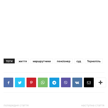
ТЕГИ
життя
маршрутчики
пенсіонер
суд
Тернопіль
попередня стаття
наступна стаття