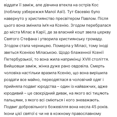
віддати її заміж, але дівчина втекла на острів Кос
(поблизу узбережжя Малої Азії). Тут Євсевію було
навернуто у християнство пресвітером Павлом. Після
цього вона змінила ім’я на Ксенію. Згодом перебралася
до міста Мілас в Карії, де за власний кошт звела церкву
Святого Стефана і утворила християнську громаду.
Згодом стала черницею. Померла у Міласі, тому іноді
зветься Ксенією Мілаською. Щодо блаженної Ксенії
Петербурзької, то вона жила наприкінці ХVІІІ століття.
Вийшовши заміж, жінка дуже рано овдовіла. Смерть
чоловіка настільки вразила Ксенію, що вона вирішила
роздати все майно, переодяглася в чоловічий одяг і
прийняла подвиг юродства – один із найважчих, адже
юродивий – це своєрідний дивак, на якого всі тицяють
пальцями, з якого всі сміються і кого зневажають.
Подвиг добровільного божевілля вона несла 45 років.
Ікони цієї святої є чи не в кожному православному