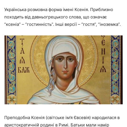
Українська розмовна форма імені Ксенія. Приблизно
походить від давньогрецького слова, що означає
“ксеніа” – “гостинність”. Інші версії – “гостя”, “іноземка”.
Преподобна Ксенія (світське ім’я Євсевія) народилася в
аристократичній родині в Римі. Батьки мали намір