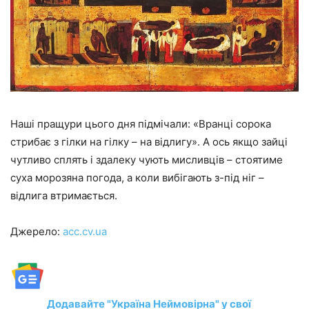
Наші пращури цього дня підмічали: «Вранці сорока
стрибає з гілки на гілку – на відлигу». А ось якщо зайці
чутливо сплять і здалеку чують мисливців – стоятиме
суха морозяна погода, а коли вибігають з-під ніг –
відлига втримається.
Джерело:
acc.cv.ua
Додавайте "Україна Неймовірна" у свої