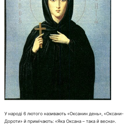
У народі 6 лютого називають «Оксанин день», «Оксани-
Дороти» й примічають: «Яка Оксана – така й весна».