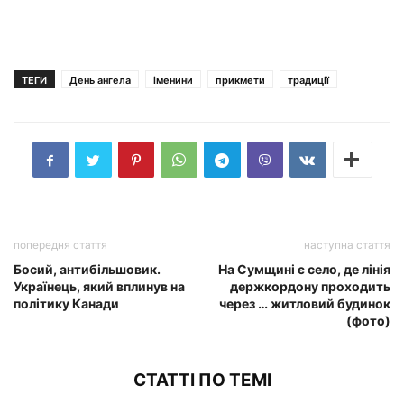
ТЕГИ
День ангела
іменини
прикмети
традиції
попередня стаття
наступна стаття
Босий, антибільшовик.
На Сумщині є село, де лінія
Українець, який вплинув на
держкордону проходить
політику Канади
через … житловий будинок
(фото)
СТАТТІ ПО ТЕМІ