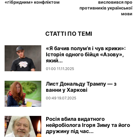
«гібридним» конфліктом
висловився про
противників української
мови
СТАТТІ ПО ТЕМІ
«Я бачив полум’я і чув крики»:
Історія одного бійця «Азову»,
який...
01:00 11.11.2025
Лист Дональду Трампу — з
ванни у Харкові
00:49 19.07.2025
Росія вбила видатного
нейробіолога Ігоря Зиму та його
дружину під час...