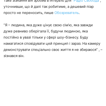
Таке зізнання він зробив в інтерв’ю для
“Радіо Свобода”
,
уточнивши, що й далі так робитиме, а дешевий піар
просто не переносить, пише
Обозреватель
.
“Я – людина, яка дуже цінує свою сім’ю, яка завжди
дуже ревниво оберігала її, будучи людиною, яка
постійно в увазі тільки у сфері шоу-бізнесу. Буду
намагатися сповідувати цей принцип і зараз. На камеру
демонструвати спеціально своє життя я не збираюся” , –
зізнався він.