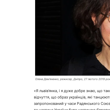
Олена Дем’яненко, режисер, Дніпро, 27 лютого 2019 ро
«Я львів’янка, і я дуже добре знаю, що так
відчуття, що образ українців, які танцюють
запропонований у часи Радянського Союзу.
та частина України була частиною Європи