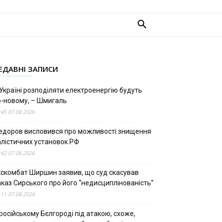
ЕДАВНІ ЗАПИСИ
Україні розподіляти електроенергію будуть
о-новому, – Шмигаль
:45 07.08.2026
едоров висловився про можливості знищення
алістичних установок РФ
:42 07.08.2026
кскомбат Ширшин заявив, що суд скасував
аказ Сирського про його “недисциплінованість”
:11 07.08.2026
російському Бєлгороді під атакою, схоже,