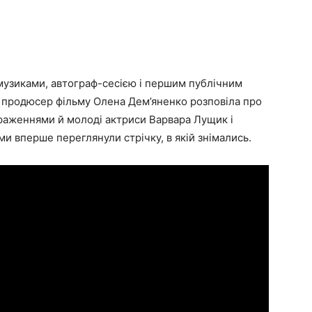
 музиками, автограф-сесією і першим публічним
 продюсер фільму Олена Дем’яненко розповіла про
враженнями й молоді актриси Варвара Лущик і
ми вперше переглянули стрічку, в якій знімались.