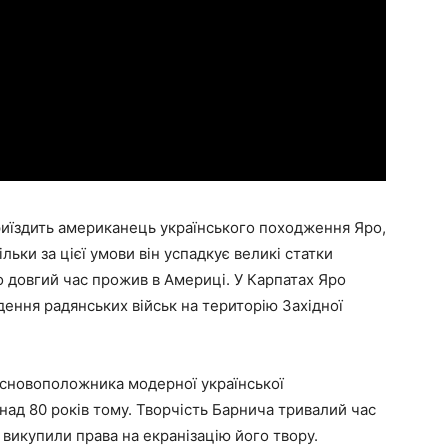
риїздить американець українського походження Яро,
льки за цієї умови він успадкує великі статки
о довгий час прожив в Америці. У Карпатах Яро
дення радянських військ на територію Західної
основоположника модерної української
онад 80 років тому. Творчість Барнича тривалий час
и викупили права на екранізацію його твору.