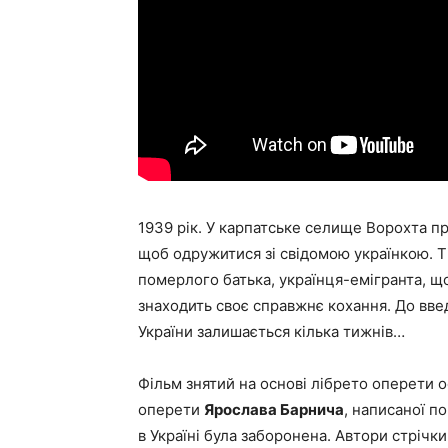
1939 рік. У карпатське селище Ворохта п
щоб одружитися зі свідомою українкою. Ті
померлого батька, українця-емігранта, щ
знаходить своє справжнє кохання. До вве
України залишається кілька тижнів…
Фільм знятий на основі лібрето оперети 
оперети
Ярослава Барнича
, написаної п
в Україні була заборонена. Автори стрічк