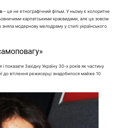
о
– це не етнографічний фільм. У ньому є колоритне
ьовничими карпатськими краєвидами, але це зовсім
о зняла модернову мелодраму у стилі українського
самоповагу»
 і показати Західну Україну 30-х років як частину
ідеї до втілення режисерці знадобилося майже 10