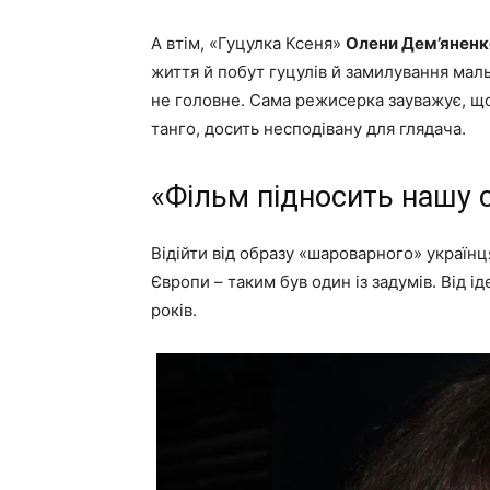
А втім, «Гуцулка Ксеня»
Олени Дем’яненк
життя й побут гуцулів й замилування мал
не головне. Сама режисерка зауважує, щ
танго, досить несподівану для глядача.
«Фільм підносить нашу 
Відійти від образу «шароварного» українця
Європи – таким був один із задумів. Від 
років.