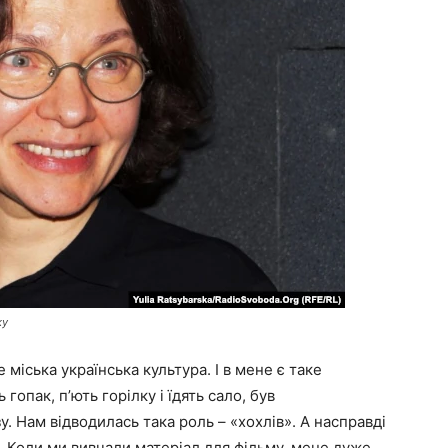
ку
е міська українська культура. І в мене є таке
 гопак, п’ють горілку і їдять сало, був
 Нам відводилась така роль – «хохлів». А насправді
. Коли ми вивчали матеріал для фільму, мене дуже