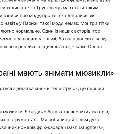
аси ходив потяг і Трускавець мав стати таким
 записи про моду, про те, як одягались, як
що навіть у Парижі такої моди немає. Мої три тітки
солютно нормально. Один із наших акторів Ігор
ємно працювати у фільмі, бо він підносить нашу
нашої європейської цивілізації», – каже Олена
країні мають знімати мюзикли»
ться з десятка кіно- й телестрічок, це перший
ти мюзикли, бо є дуже багато талановитих акторів,
чних інструментах… Ми робили цей фільм дуже
зичних номерів фрік-кабаре «Dakh Daughters»,