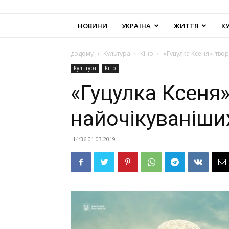
НОВИНИ
УКРАЇНА
ЖИТТЯ
К
додому
Культура
Кіно
«Гуцулка Ксеня»: тво
Культура
Кіно
«Гуцулка Ксеня»
найочікуваніши
14:36 01.03.2019