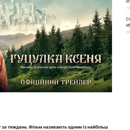
о
10
С
зб
08
 за тиждень. Фільм називають одним із найбільш