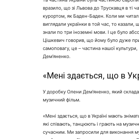
вразило, що зі Львова до Трускавця в ті ч
курортом, як Баден-Баден. Коли ми читали
виглядали українки в той час, то казали, 
знали по три іноземні мови. І це було аб
Цішкевич говорив, що йому було дуже при
самоповагу, це – частина нашої культури, 
Дем’яненко.
«Мені здається, що в У
У доробку Олени Дем’яненко, який складає
музичний фільм.
«Мені здається, що в Україні мають зніма
які співають, танцюють і грають на музи
сучасним. Ми запросили для виконання му