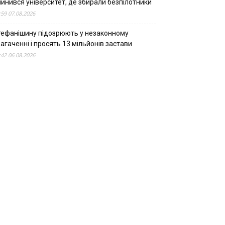
пинився університет, де збирали безпілотники
:59 07.08.2026
тефанішину підозрюють у незаконному
агаченні і просять 13 мільйонів застави
:42 06.08.2026