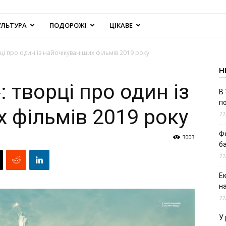
УЛЬТУРА
ПОДОРОЖІ
ЦІКАВЕ
рці про один із найочікуваніших фільмів 2019 року
Н
: творці про один із
В 
п
х фільмів 2019 року
11
Ф
3003
б
11
Е
н
11
У 