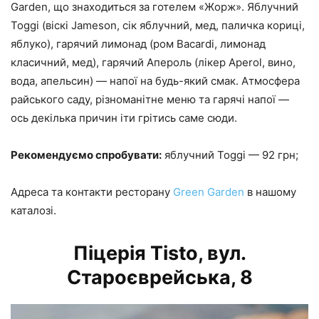
Garden, що знаходиться за готелем «Жорж». Яблучний
Toggi (віскі Jameson, сік яблучний, мед, паличка кориці,
яблуко), гарячий лимонад (ром Bacardi, лимонад
класичний, мед), гарячий Апероль (лікер Aperol, вино,
вода, апельсин) — напої на будь-який смак. Атмосфера
райського саду, різноманітне меню та гарячі напої —
ось декілька причин іти грітись саме сюди.
Рекомендуємо спробувати:
яблучний Toggi — 92 грн;
Адреса та контакти ресторану
Green Garden
в нашому
каталозі.
Піцерія Tisto, вул.
Староєврейська, 8