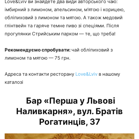
Love&Lviv ви знайдете два види авторського чаю:
імбирний з лимоном, апельсином, м’ятою і корицею,
обліпиховий з лимоном та мятою. А також медовий
глінтвейн та гаряче темне пиво зі спеціями. Після
прогулянки Стрийським парком — те, що треба!
Рекомендуємо спробувати:
чай обліпиховий з
лимоном та мятою — 75 грн.
Адреса та контакти ресторану
Love&Lviv
в нашому
каталозі
Бар «Перша у Львові
Наливкарня», вул. Братів
Рогатинців, 37