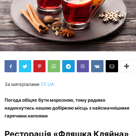
За матеріалами
CF.UA
Погода обіцяє бути морозною, тому радимо
надихнутись нашою добіркою місць з найсмачнішими
гарячими напоями
Ресторація «Фляшка Кляйна»,