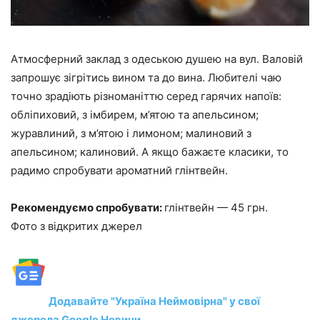
Атмосферний заклад з одеською душею на вул. Валовій
запрошує зігрітись вином та до вина. Любителі чаю
точно зрадіють різноманіттю серед гарячих напоїв:
обліпиховий, з імбирем, м’ятою та апельсином;
журавлиний, з м’ятою і лимоном; малиновий з
апельсином; калиновий. А якщо бажаєте класики, то
радимо спробувати ароматний глінтвейн.
Рекомендуємо спробувати:
глінтвейн — 45 грн.
Фото з відкритих джерел
Додавайте "Україна Неймовірна" у свої
джерела Google Новини