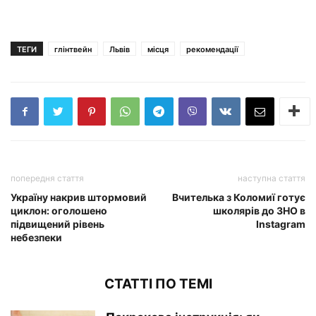
ТЕГИ
глінтвейн
Львів
місця
рекомендації
попередня стаття
наступна стаття
Україну накрив штормовий
Вчителька з Коломиї готує
циклон: оголошено
школярів до ЗНО в
підвищений рівень
Instagram
небезпеки
СТАТТІ ПО ТЕМІ