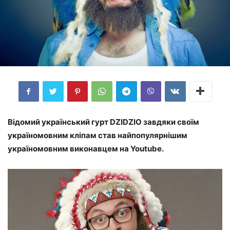
Відомий український гурт DZIDZІO завдяки своїм
україномовним кліпам став найпопулярнішим
україномовним виконавцем на Youtube.