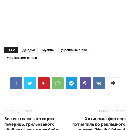
ТЕГИ
Дзідзьо
музика
українська пісня
український співак
попередня стаття
наступна стаття
Весняна салатка з сирих
Хотинська фортеця
печериць, грильованого
потрапила до рекламного
айсбергу і листя кульбаби
ролику “Nestle” (відео)