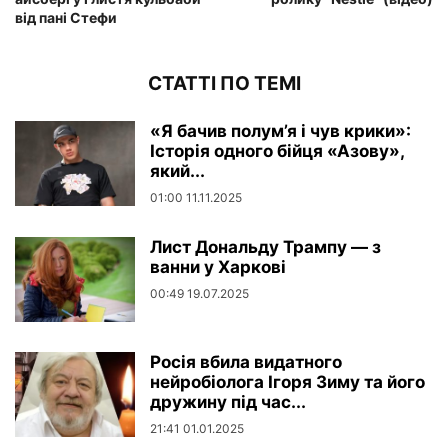
від пані Стефи
СТАТТІ ПО ТЕМІ
«Я бачив полум’я і чув крики»:
Історія одного бійця «Азову»,
який...
01:00 11.11.2025
Лист Дональду Трампу — з
ванни у Харкові
00:49 19.07.2025
Росія вбила видатного
нейробіолога Ігоря Зиму та його
дружину під час...
21:41 01.01.2025