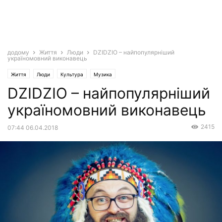
додому
Життя
Люди
DZIDZІO – найпопулярніший
україномовний виконавець
Життя
Люди
Культура
Музика
DZIDZІO – найпопулярніший
україномовний виконавець
2415
07:44 06.04.2018