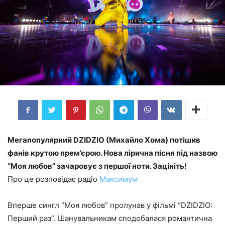
Мегапопулярний DZIDZIO (Михайло Хома) потішив
фанів крутою прем’єрою. Нова лірична пісня під назвою
“Моя любов” зачаровує з першої ноти. Зацініть!
Про це розповідає радіо
Максимум
Вперше сингл “Моя любов” пролунав у фільмі “DZIDZIO:
Перший раз”. Шанувальникам сподобалася романтична