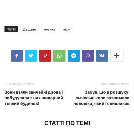
ТЕГИ
Дзідзьо
музика
пісні
попередня стаття
наступна стаття
Вони взяли звичайні дрова і
Забув, що в розшуку:
побудували з них шикарний
львівські копи затримали
теплий будинок!
чоловіка, який їх викликав
СТАТТІ ПО ТЕМІ