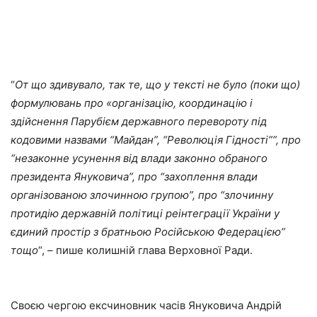
“
От що здивувало, так те, що у тексті не було (поки що)
формулювань про «організацію, координацію і
здійснення Парубієм державного перевороту під
кодовими назвами “Майдан”, “Революція Гідності””, про
“незаконне усунення від влади законно обраного
президента Януковича”, про “захоплення влади
організованою злочинною групою”, про “злочинну
протидію державній політиці реінтеграції України у
єдиний простір з братньою Російською Федерацією”
тощо
“, – пише колишній глава Верховної Ради.
Своєю чергою ексчиновник часів Януковича Андрій