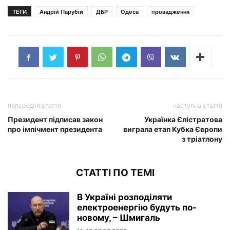
ТЕГИ
Андрій Парубій
ДБР
Одеса
провадження
попередня стаття
наступна стаття
Президент підписав закон
Українка Єлістратова
про імпічмент президента
виграла етап Кубка Європи
з тріатлону
СТАТТІ ПО ТЕМІ
В Україні розподіляти
електроенергію будуть по-
новому, – Шмигаль