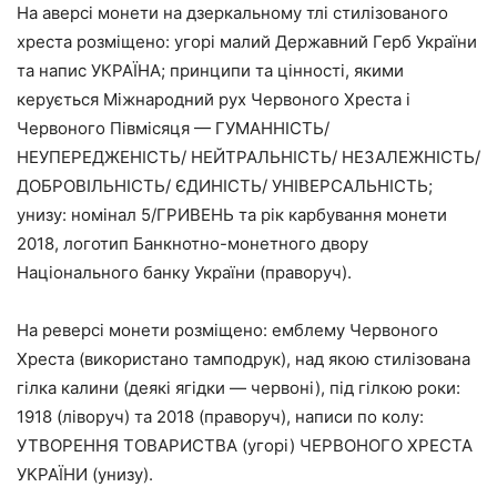
На аверсі монети на дзеркальному тлі стилізованого
хреста розміщено: угорі малий Державний Герб України
та напис УКРАЇНА; принципи та цінності, якими
керується Міжнародний рух Червоного Хреста і
Червоного Півмісяця — ГУМАННІСТЬ/
НЕУПЕРЕДЖЕНІСТЬ/ НЕЙТРАЛЬНІСТЬ/ НЕЗАЛЕЖНІСТЬ/
ДОБРОВІЛЬНІСТЬ/ ЄДИНІСТЬ/ УНІВЕРСАЛЬНІСТЬ;
унизу: номінал 5/ГРИВЕНЬ та рік карбування монети
2018, логотип Банкнотно-монетного двору
Національного банку України (праворуч).
На реверсі монети розміщено: емблему Червоного
Хреста (використано тамподрук), над якою стилізована
гілка калини (деякі ягідки — червоні), під гілкою роки:
1918 (ліворуч) та 2018 (праворуч), написи по колу:
УТВОРЕННЯ ТОВАРИСТВА (угорі) ЧЕРВОНОГО ХРЕСТА
УКРАЇНИ (унизу).