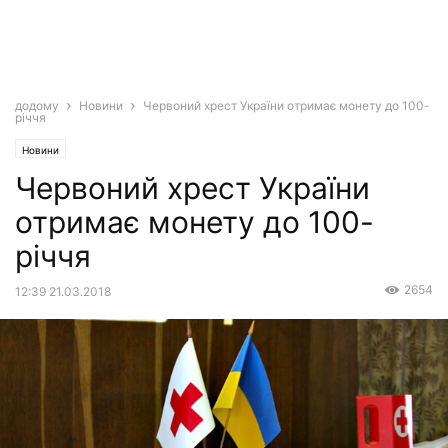
додому
Новини
Червоний хрест України отримає монету до 100-
річчя
Новини
Червоний хрест України
отримає монету до 100-
річчя
2654
12:39 21.03.2018