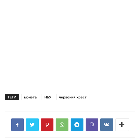
ТЕГИ
монета
НБУ
червоний хрест