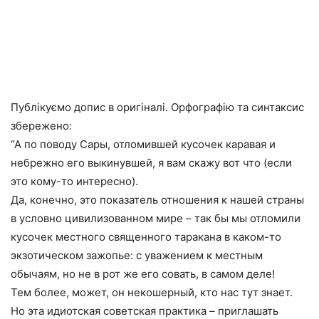
Публікуємо допис в оригіналі. Орфографію та синтаксис
збережено:
“А по поводу Сары, отломившей кусочек каравая и
небрежно его выкинувшей, я вам скажу вот что (если
это кому-то интересно).
Да, конечно, это показатель отношения к нашей страны
в условно цивилизованном мире – так бы мы отломили
кусочек местного священного таракана в каком-то
экзотическом зажопье: с уважением к местным
обычаям, но не в рот же его совать, в самом деле!
Тем более, может, он некошерный, кто нас тут знает.
Но эта идиотская советская практика – приглашать