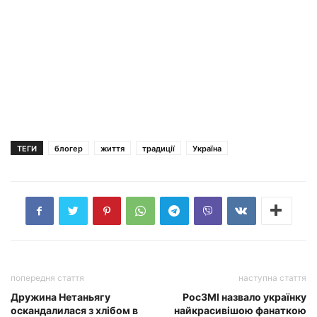
ТЕГИ
блогер
життя
традиції
Україна
попередня стаття
наступна стаття
Дружина Нетаньягу
РосЗМІ назвало українку
оскандалилася з хлібом в
найкрасивішою фанаткою