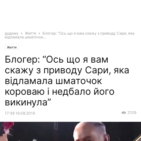
додому
Життя
Блогер: “Ось що я вам скажу з приводу Сари, яка
відламала шматочок...
Життя
Блогер: “Ось що я вам
скажу з приводу Сари, яка
відламала шматочок
короваю і недбало його
викинула”
2109
17:38 19.08.2019