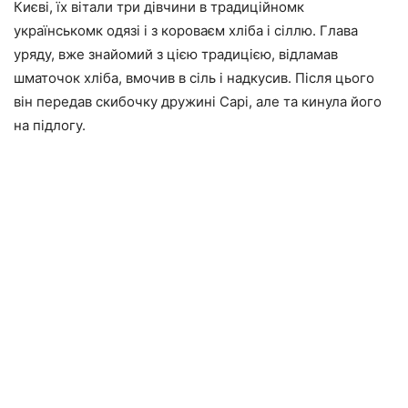
Києві, їх вітали три дівчини в традиційномк
українськомк одязі і з короваєм хліба і сіллю. Глава
уряду, вже знайомий з цією традицією, відламав
шматочок хліба, вмочив в сіль і надкусив. Після цього
він передав скибочку дружині Сарі, але та кинула його
на підлогу.