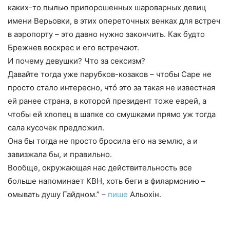
каких-то пылью припорошенных шароварных девиц
имени Верьовки, в этих опереточных венках для встреч
в аэропорту – это давно нужно закончить. Как будто
Брежнев воскрес и его встречают.
И почему девушки? Что за сексизм?
Давайте тогда уже парубков-козаков – чтобы Саре не
просто стало интересно, чтó это за такая не известная
ей ранее страна, в которой президент тоже еврей, а
чтобы ей хлопец в шапке со смушками прямо уж тогда
сала кусочек предложил.
Она бы тогда не просто бросила его на землю, а и
завизжала бы, и правильно.
Вообще, окружающая нас действительность все
больше напоминает КВН, хоть беги в филармонию –
омывать душу Гайдном.” –
пише
Альохін.