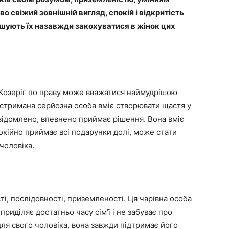
о свіжий зовнішній вигляд, спокій і відкритість
ушують їх назавжди закохуватися в жінок цих
 Козеріг по праву може вважатися наймудрішою
стримана серйозна особа вміє створювати щастя у
свідомлено, впевнено приймає рішення. Вона вміє
покійно приймає всі подарунки долі, може стати
чоловіка.
ті, послідовності, приземленості. Ця чарівна особа
приділяє достатньо часу сім’ї і не забуває про
ля свого чоловіка, вона завжди підтримає його