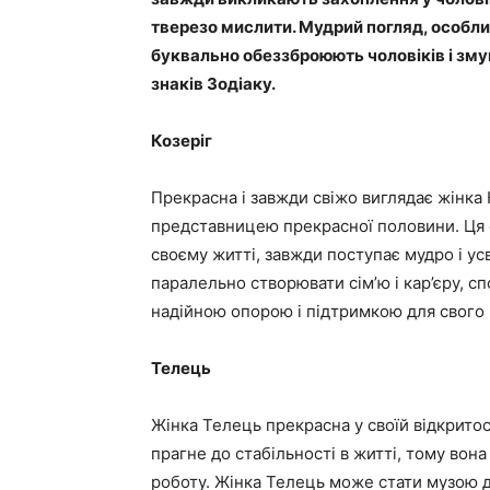
тверезо мислити. Мудрий погляд, особлив
буквально обеззброюють чоловіків і зм
знаків Зодіаку.
Козеріг
Прекрасна і завжди свіжо виглядає жінка
представницею прекрасної половини. Ця 
своєму житті, завжди поступає мудро і у
паралельно створювати сім’ю і кар’єру, с
надійною опорою і підтримкою для свого 
Телець
Жінка Телець прекрасна у своїй відкритос
прагне до стабільності в житті, тому вона 
роботу. Жінка Телець може стати музою д