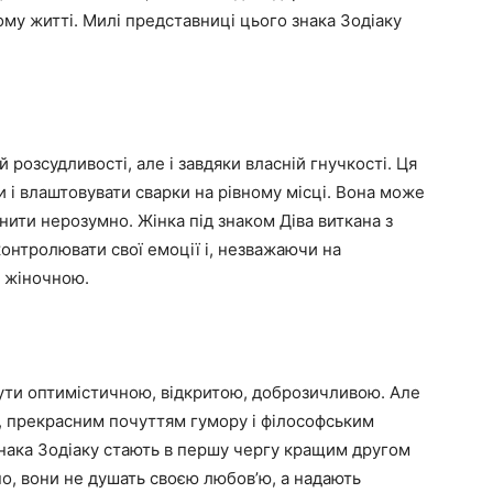
ому житті. Милі представниці цього знака Зодіаку
й розсудливості, але і завдяки власній гнучкості. Ця
ни і влаштовувати сварки на рівному місці. Вона може
нити нерозумно. Жінка під знаком Діва виткана з
контролювати свої емоції і, незважаючи на
а жіночною.
бути оптимістичною, відкритою, доброзичливою. Але
, прекрасним почуттям гумору і філософським
нака Зодіаку стають в першу чергу кращим другом
мно, вони не дyшать своєю любов’ю, а надають