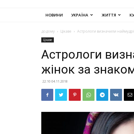
НОВИНИ
УКРАЇНА
ЖИТТЯ
К
додому
Цікаве
Астрологи визначили наймудрі
Цікаве
Астрологи визн
жінок за знаком
22:10 04.11.2018