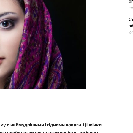
о
10
С
зб
08
ку є наймудрішими і гідними поваги. Ці жінки
ків своїм розумом, приземленістю, умінням