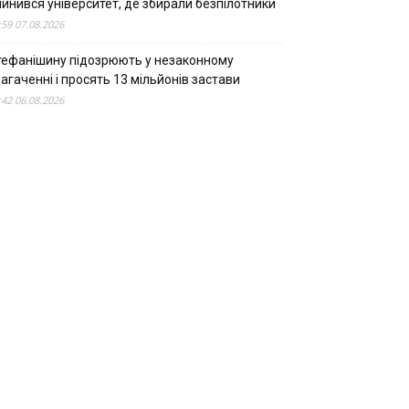
пинився університет, де збирали безпілотники
:59 07.08.2026
тефанішину підозрюють у незаконному
агаченні і просять 13 мільйонів застави
:42 06.08.2026