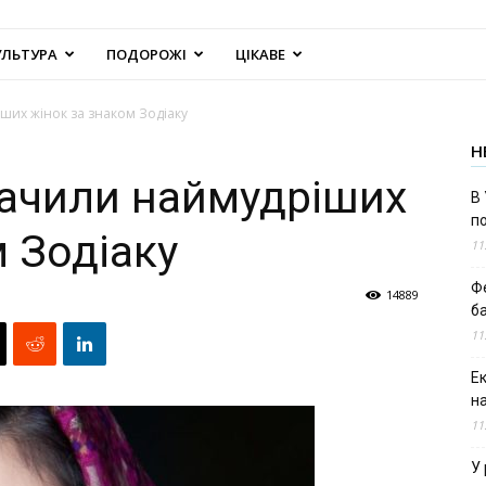
УЛЬТУРА
ПОДОРОЖІ
ЦІКАВЕ
ших жінок за знаком Зодіаку
Н
ачили наймудріших
В 
п
 Зодіаку
11
Ф
14889
б
11
Е
н
11
У 