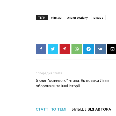
ТЕГИ
жінкам
знаки зодіаку
цікаве
попередня стаття
5 книг “осіннього” чтива. Як козаки Львів
обороняли та інші історії
СТАТТІ ПО ТЕМІ
БІЛЬШЕ ВІД АВТОРА