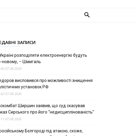
ЕДАВНІ ЗАПИСИ
Україні розподіляти електроенергію будуть
о-новому, – Шмигаль
:45 07.08.2026
едоров висловився про можливості знищення
алістичних установок РФ
:42 07.08.2026
кскомбат Ширшин заявив, що суд скасував
аказ Сирського про його “недисциплінованість”
:11 07.08.2026
російському Бєлгороді під атакою, схоже,