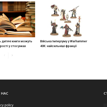
ь дитячі книги можуть
Війська Імперіуму у Warhammer
рості у стосунках
40K: найсильніші фракції
 НАС
С
acy policy