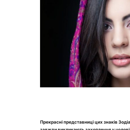
Прекрасні представниці цих знаків Зодіа
завжди викликають захоплення у чолові