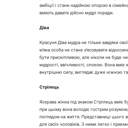
амбіції і стане надійною опорою в сімейн
вміють давати дійсно мудрі поради.
Діва
Красуня Діва мудра не тільки завдяки свої
м’яка особа не стане з’ясовувати відноси
бути прискіпливою, але ніколи не буде чи
мудрості, ввічливості, спокою. Вона вміє 
внутрішню силу, виглядає дуже ніжною т
Стрілець
Яскрава жінка під знаком Стрілець вміє 
при цьому вона володіє гострим розумом
поглядом на життя. Представниці цього з
для своїх чоловіків. З ними легко і приє