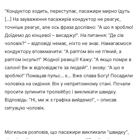
“Кондуктор ходить, переступає, пасажири мирно їдуть
[…] На зауваження пасажирів кондуктор не реагує,
точніше реагує, але ось фраза дослівно: “А шо я зроблю!
Доїдемо до кінцевої – висаджу!”. На питання: “Де сів
чоловік?” – відповіді немає, ніхто не знає. Намагаємося
кондуктору втовкмачити: “А раптом він не п’яний, а
раптом інсульт!” Жодної реакції! Кажу: “А якщо помре в
салоні! Ви ж відповідаєте за людей!”. І знову: “А шо я
зроблю!” Помацав пульс… є… Вже слава Богу! Посадили
чоловіка на сидіння. Він у непритомному стані. Почали
просити зупинити тролейбус і викликати швидку.
Відповідь: “Ні, ми ж з графіка вийдемо!”, – описав
ситуацію чоловік.
Могильов розповів, що пасажири викликали “швидку”,