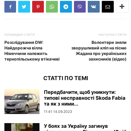
попередня стаття
наступна стаття
Розслідування DW:
Волонтери зняли
Найдорожча вілла
зворушливий кліп на пісню
Німеччини належить
Жадана про українських
тернопільському втікачеві
захисників (відео)
СТАТТІ ПО ТЕМІ
Передбачити, щоб уникнути:
типові несправності Skoda Fabia
та як з ними...
11:41 14.09.2023
У боях за Україну загинув