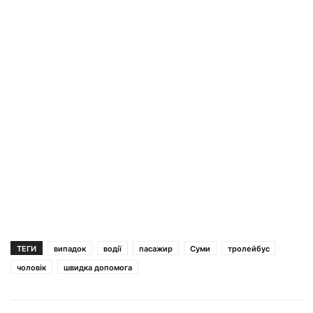
ТЕГИ
випадок
водії
пасажир
Суми
тролейбус
чоловік
швидка допомога