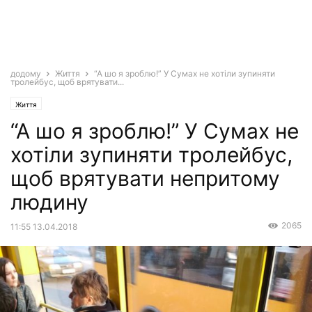
додому
Життя
“А шо я зроблю!” У Сумах не хотіли зупиняти
тролейбус, щоб врятувати...
Життя
“А шо я зроблю!” У Сумах не
хотіли зупиняти тролейбус,
щоб врятувати непритому
людину
2065
11:55 13.04.2018