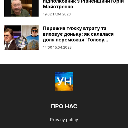
підполковник з Рівненщини Юрій
Майстренко
19:02 17.04.2023
Пережив тяжку втрату та
виховує доньку: як склалася
доля переможця “Голосу...
14:00 15.04.2023
ПРО НАС
Privacy policy