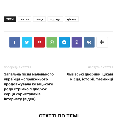
ТЕГИ
життя
люди
поради
цікаве
попередня стаття
наступна стаття
Запальна пісня маленького
Львівські дворики: цікаві
українця – справжнього
місця, історії, таємниці
продовжувача козацького
роду стрімко підкорює
серця користувачів
Інтернету (відео)
СТАТТІ ПО ТЕМІ