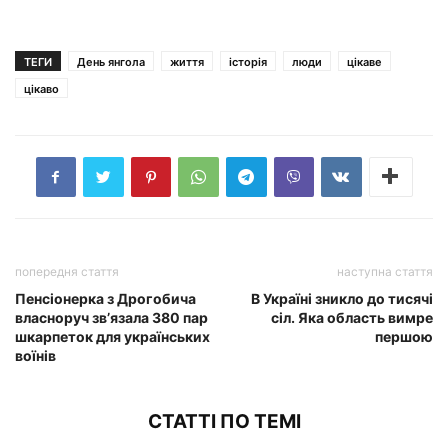
ТЕГИ
День янгола
життя
історія
люди
цікаве
цікаво
попередня стаття
наступна стаття
Пенсіонерка з Дрогобича
В Україні зникло до тисячі
власноруч зв’язала 380 пар
сіл. Яка область вимре
шкарпеток для українських
першою
воїнів
СТАТТІ ПО ТЕМІ