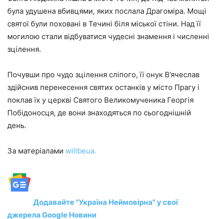
була удушена вбивцями, яких послала Драгоміра. Мощі
святої були поховані в Течині біля міської стіни. Над її
могилою стали відбуватися чудесні знамення і численні
зцілення.
Почувши про чудо зцілення сліпого, її онук В’ячеслав
здійснив перенесення святих останків у місто Прагу і
поклав їх у церкві Святого Великомученика Георгія
Побідоносця, де вони знаходяться по сьогоднішній
день.
За матеріалами
willbeua.
Додавайте "Україна Неймовірна" у свої
джерела Google Новини