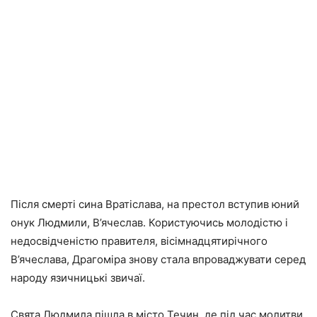
Після смерті сина Вратіслава, на престол вступив юний
онук Людмили, В’ячеслав. Користуючись молодістю і
недосвідченістю правителя, вісімнадцятирічного
В’ячеслава, Драгоміра знову стала впроваджувати серед
народу язичницькі звичаї.
Свята Людмила пішла в місто Течин, де під час молитви