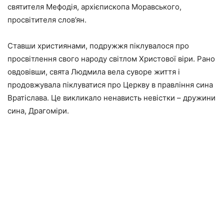
святителя Мефодія, архієпископа Моравського,
просвітителя слов’ян.
Ставши християнами, подружжя піклувалося про
просвітлення свого народу світлом Христової віри. Рано
овдовівши, свята Людмила вела суворе життя і
продовжувала піклуватися про Церкву в правління сина
Вратіслава. Це викликало ненависть невістки – дружини
сина, Драгоміри.