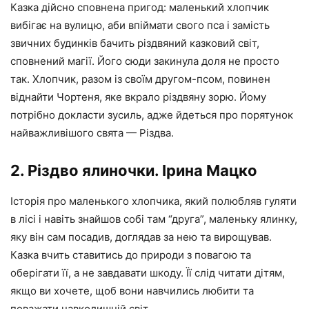
Казка дійсно сповнена пригод: маленький хлопчик
вибігає на вулицю, аби впіймати свого пса і замість
звичних будинків бачить різдвяний казковий світ,
сповнений магії. Його сюди закинула доля не просто
так. Хлопчик, разом із своїм другом-псом, повинен
віднайти Чортеня, яке вкрало різдвяну зорю. Йому
потрібно докласти зусиль, адже йдеться про порятунок
найважливішого свята — Різдва.
2. Різдво ялиночки. Ірина Мацко
Історія про маленького хлопчика, який полюбляв гуляти
в лісі і навіть знайшов собі там “друга”, маленьку ялинку,
яку він сам посадив, доглядав за нею та вирощував.
Казка вчить ставитись до природи з повагою та
оберігати її, а не завдавати шкоду. Її слід читати дітям,
якщо ви хочете, щоб вони навчились любити та
поважати навколишній світ.