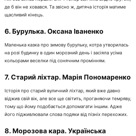
де б він не ховався. Та звісно ж, дитяча історія матиме
щасливий кінець.
6. Бурулька. Оксана Іваненко
Маленька казка про зимову бурульку, котра утворилась
на розі будинку в один морозний день і засіяла усіма
кольорами веселки під сонячним промінням.
7. Старий ліхтар. Марія Пономаренко
Історія про старий вуличний ліхтар, який вже давно
віджив свій вік, але все ще світить, проганяючи темряву,
тому що йому подобається допомагати іншим. Адже
його підживлювали слова подяки від пізніх перехожих.
8. Морозова кара. Українська