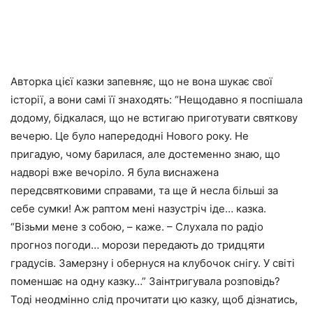
Авторка цієї казки запевняє, що не вона шукає свої
історії, а вони самі її знаходять: “Нещодавно я поспішала
додому, бідкалася, що не встигаю приготувати святкову
вечерю. Це було напередодні Нового року. Не
пригадую, чому барилася, але достеменно знаю, що
надворі вже вечоріло. Я була виснажена
передсвятковими справами, та ще й несла більші за
себе сумки! Аж раптом мені назустріч іде… казка.
“Візьми мене з собою, – каже. – Слухала по радіо
прогноз погоди… морози передають до тридцяти
градусів. Замерзну і обернуся на клубочок снігу. У світі
поменшає на одну казку…” Заінтригувала розповідь?
Тоді неодмінно слід прочитати цю казку, щоб дізнатись,