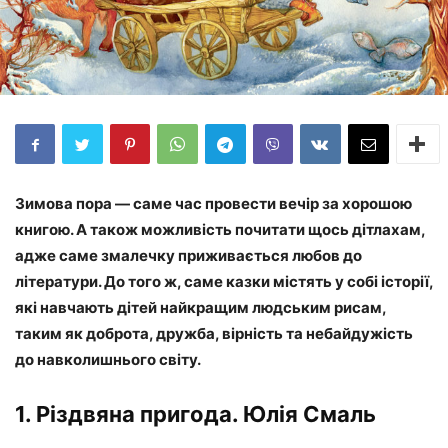
Зимова пора — саме час провести вечір за хорошою
книгою. А також можливість почитати щось дітлахам,
адже саме змалечку приживається любов до
літератури. До того ж, саме казки містять у собі історії,
які навчають дітей найкращим людським рисам,
таким як доброта, дружба, вірність та небайдужість
до навколишнього світу.
1. Різдвяна пригода. Юлія Смаль