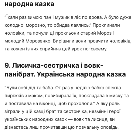
народна казка
“Їхали раз зимою пан і мужик в ліс по дрова. А було дуже
холодно, морозно, то обидва лаялись.” Проклинали
чоловіки, та почули ці прокльони старий Мороз і
молодий Морозенко. Вирішили вони провчити чоловіків,
та кожен із них сприйняв цей урок по-своєму.
9. Лисичка-сестричка і вовк-
панібрат. Українська народна казка
“Були собі дід та баба. От раз у неділю бабка спекла
пиріжків з маком, повибирала їх, поскладала в миску та
й поставила на віконці, щоб прохололи.” А яку роль
зіграли у цій казці брат та сестричка, незмінні герої
українських народних казок — вовк та лисиця, ви
дізнаєтесь лиш прочитавши цю повчальну оповідь.