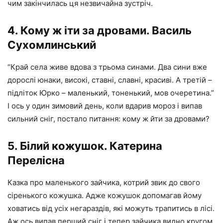
чим закінчилась ця незвичайна зустріч.
4. Кому ж іти за дровами. Василь
Сухомлинський
“Край села живе вдова з трьома синами. Два сини вже
дорослі юнаки, високі, ставні, славні, красиві. А третій –
підліток Юрко – маленький, тоненький, мов очеретина.”
І ось у один зимовий день, коли вдарив мороз і випав
сильний сніг, постало питання: кому ж йти за дровами?
5. Білий кожушок. Катерина
Перелісна
Казка про маленького зайчика, котрий звик до свого
сіренького кожушка. Адже кожушок допомагав йому
ховатись від усіх негараздів, які можуть трапитись в лісі.
Аж ось випав перший сніг і тепер зайчика видно кругом,