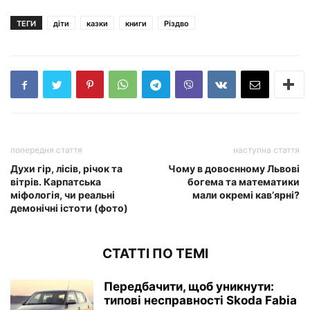
ТЕГИ
діти
казки
книги
Різдво
попередня стаття
наступна стаття
Духи гір, лісів, річок та
Чому в довоєнному Львові
вітрів. Карпатська
богема та математики
міфологія, чи реальні
мали окремі кав’ярні?
демонічні істоти (фото)
СТАТТІ ПО ТЕМІ
Передбачити, щоб уникнути:
типові несправності Skoda Fabia