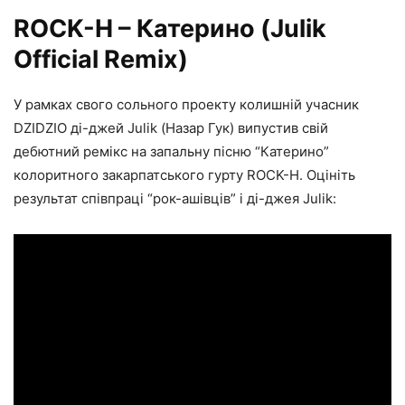
ROCK-H – Катерино (Julik
Official Remix)
У рамках свого сольного проекту колишній учасник
DZIDZIO ді-джей Julik (Назар Гук) випустив свій
дебютний ремікс на запальну пісню “Катерино”
колоритного закарпатського гурту ROCK-H. Оцініть
результат співпраці “рок-ашівців” і ді-джея Julik: