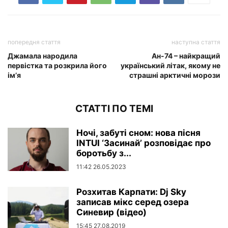
попередня стаття
наступна стаття
Джамала народила
Ан-74 – найкращий
первістка та розкрила його
український літак, якому не
ім’я
страшні арктичні морози
СТАТТІ ПО ТЕМІ
Ночі, забуті сном: нова пісня
INTUI ‘Засинай’ розповідає про
боротьбу з...
11:42 26.05.2023
Розхитав Карпати: Dj Sky
записав мікс серед озера
Синевир (відео)
15:45 27.08.2019