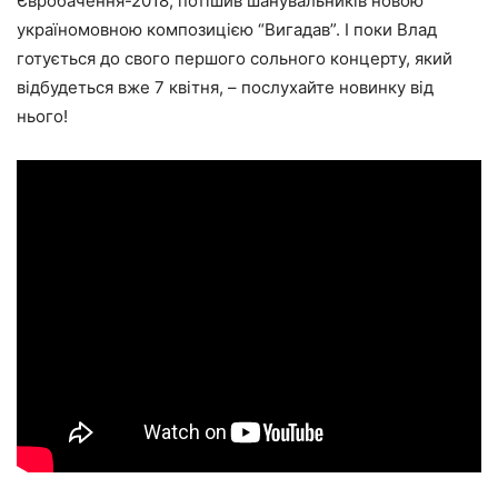
Євробачення-2018, потішив шанувальників новою
україномовною композицією “Вигадав”. І поки Влад
готується до свого першого сольного концерту, який
відбудеться вже 7 квітня, – послухайте новинку від
нього!