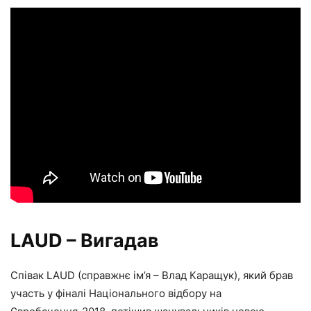
LAUD – Вигадав
Співак LAUD (справжнє ім’я – Влад Каращук), який брав
участь у фіналі Національного відбору на