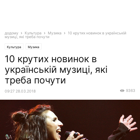
додому
Культура
Музика
10 крутих новинок в українській
музиці, які треба почути
Культура
Музика
10 крутих новинок в
українській музиці, які
треба почути
9363
09:27 28.03.2018