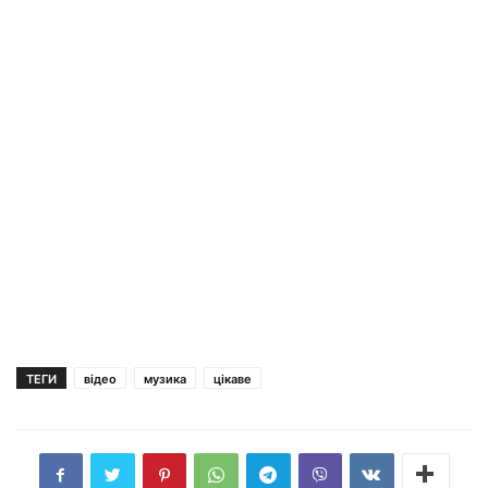
ТЕГИ
відео
музика
цікаве