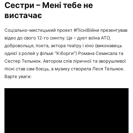
Сестри – Мені тебе не
вистачає
Соціально-мистецький проект #ПісніВійни презентував
відео до свого 12-го синглу. Це – дует воїна АТО,
добровольця, поета, актора театру і кіно (виконавець
однієї з ролей у фільмі “Кіборги”) Романа Семисала та
Сестер Тельнюк. Автором слів ліричної та зворушливої
пісні став сам боєць, а музику створила Леся Тельнюк.
Варте уваги: