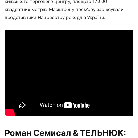
київського торгового центру, площею 170 00
квадратних метрів. Масштабну прем’єру зафіксували
представники Нацреєстру рекордів України.
Роман Семисал & ТЕЛЬНЮК: