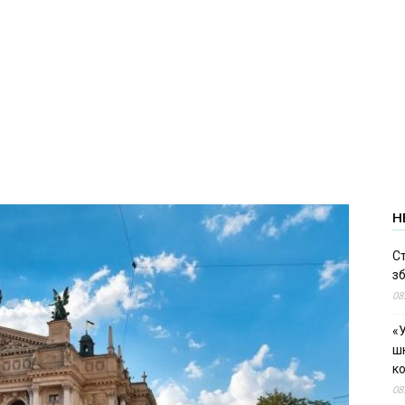
Н
С
зб
08
«У
шк
к
08