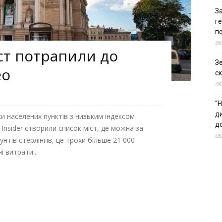
За
г
п
08
іст потрапили до
З
eo
ск
08
“Н
д
ки населених пунктів з низьким індексом
до
Insider створили список міст, де можна за
08
нтів стерлінгів, це трохи більше 21 000
і витрати...