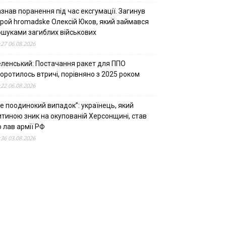
знав поранення під час ексгумації. Загинув
ерой hromadske Олексій Юков, який займався
ошуками загиблих військових
:27 06.08.2026
еленський: Постачання ракет для ППО
оротилось втричі, порівняно з 2025 роком
:22 06.08.2026
е поодинокий випадок”: українець, який
итиною зник на окупованій Херсонщині, став
 лав армії РФ
:36 03.08.2026