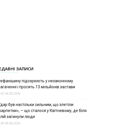
ЕДАВНІ ЗАПИСИ
тефанішину підозрюють у незаконному
агаченні і просять 13 мільйонів застави
:42 06.08.2026
дар був настільки сильним, що злетіли
арпетки», — що сталося у Квітневому, де біля
олій загинули люди
:36 06.08.2026