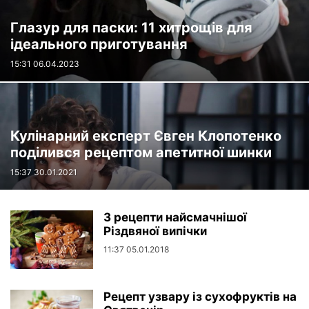
Глазур для паски: 11 хитрощів для
ідеального приготування
15:31 06.04.2023
Кулінарний експерт Євген Клопотенко
поділився рецептом апетитної шинки
15:37 30.01.2021
3 рецепти найсмачнішої
Різдвяної випічки
11:37 05.01.2018
Pецепт узвару із сухофруктів на