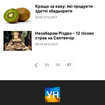
Краще за каву: які продукти
здатні збадьорити
22:05 27.12.2017
Незабаром Різдво – 12 пісних
страв на Святвечір
00:10 24.12.2017
35
36
37