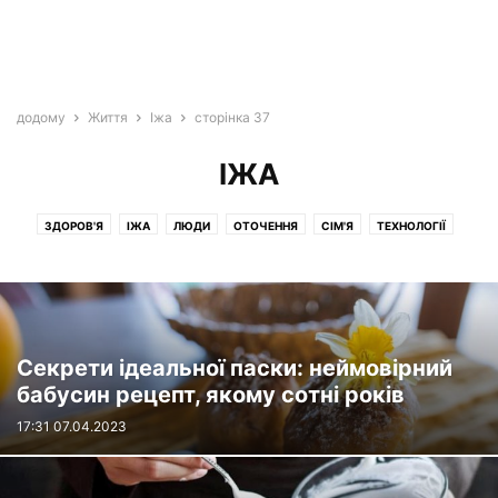
додому
Життя
Іжа
сторінка 37
ІЖА
ЗДОРОВ'Я
ІЖА
ЛЮДИ
ОТОЧЕННЯ
СІМ'Я
ТЕХНОЛОГІЇ
ТРАДИЦІЇ
Секрети ідеальної паски: неймовірний
бабусин рецепт, якому сотні років
17:31 07.04.2023